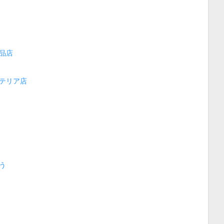
品店
テリア店
う