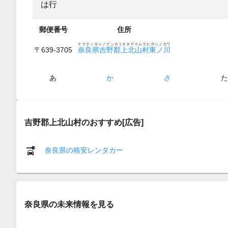
は行
郵便番号
住所
ナラケンヨシノグンカミキタヤマムラヒガシノカワ
〒639-3705
奈良県吉野郡上北山村東ノ川
あ
か
さ
吉野郡上北山村のおすすめ[広告]
奈良県の格安レンタカー
奈良県の未来情報を見る