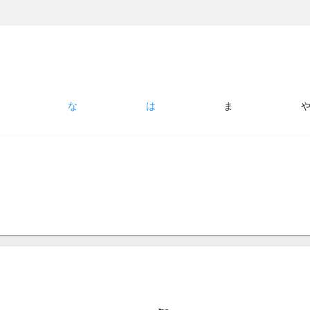
た
な
は
ま