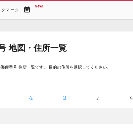
New!
event_note
ックマーク
号 地図・住所一覧
の郵便番号 住所一覧です。 目的の住所を選択してください。
た
な
は
ま