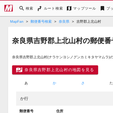
search
map
bookmark
検索
ルート検索
マップツール
ブ
MapFan
>
郵便番号検索
>
奈良県
>
吉野郡上北山村
奈良県吉野郡上北山村の郵便番
奈良県吉野郡上北山村
(ナラケンヨシノグンカミキタヤマムラ)
奈良県吉野郡上北山村の地図を見る
あ
か
さ
か行
郵便番号
住所