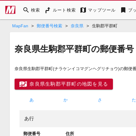
search
map
bookmark
検索
ルート検索
マップツール
ブ
MapFan
>
郵便番号検索
>
奈良県
>
生駒郡平群町
奈良県生駒郡平群町の郵便番号
奈良県生駒郡平群町
(ナラケンイコマグンヘグリチョウ)
の郵便番
奈良県生駒郡平群町の地図を見る
あ
か
さ
あ行
郵便番号
住所