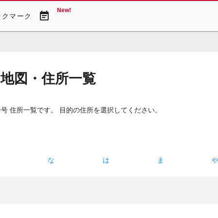
New!
event_note
ックマーク
 地図・住所一覧
号 住所一覧です。 目的の住所を選択してください。
た
な
は
ま