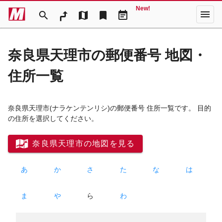
New!
menu
search
map
bookmark
event_note
奈良県天理市の郵便番号 地図・
住所一覧
奈良県天理市
(ナラケンテンリシ)
の郵便番号 住所一覧です。 目的
の住所を選択してください。
奈良県天理市の地図を見る
あ
か
さ
た
な
は
ま
や
ら
わ