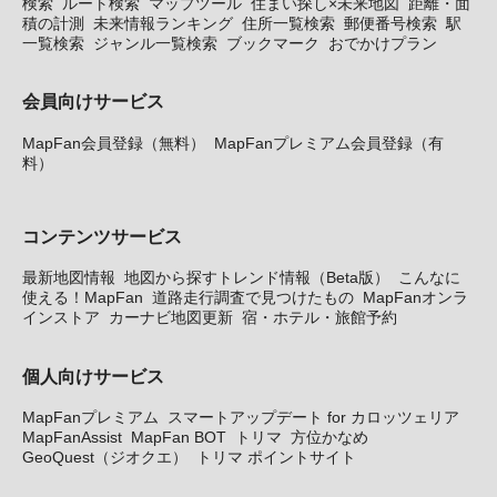
検索
ルート検索
マップツール
住まい探し×未来地図
距離・面
積の計測
未来情報ランキング
住所一覧検索
郵便番号検索
駅
一覧検索
ジャンル一覧検索
ブックマーク
おでかけプラン
会員向けサービス
MapFan会員登録（無料）
MapFanプレミアム会員登録（有
料）
コンテンツサービス
最新地図情報
地図から探すトレンド情報（Beta版）
こんなに
使える！MapFan
道路走行調査で見つけたもの
MapFanオンラ
インストア
カーナビ地図更新
宿・ホテル・旅館予約
個人向けサービス
MapFanプレミアム
スマートアップデート for カロッツェリア
MapFanAssist
MapFan BOT
トリマ
方位かなめ
GeoQuest（ジオクエ）
トリマ ポイントサイト