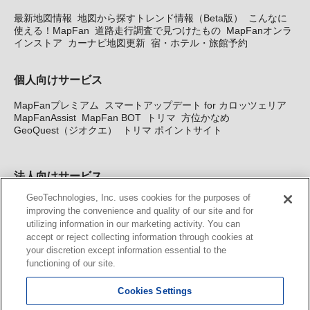
最新地図情報
地図から探すトレンド情報（Beta版）
こんなに
使える！MapFan
道路走行調査で見つけたもの
MapFanオンラ
インストア
カーナビ地図更新
宿・ホテル・旅館予約
個人向けサービス
MapFanプレミアム
スマートアップデート for カロッツェリア
MapFanAssist
MapFan BOT
トリマ
方位かなめ
GeoQuest（ジオクエ）
トリマ ポイントサイト
法人向けサービス
GeoTechnologies, Inc. uses cookies for the purposes of
法人向け地図・位置情報サービス
WEBサイト・システム向け地
improving the convenience and quality of our site and for
図API
Windows PC向け地図開発キット
MapFan DB
住所確認
utilizing information in our marketing activity. You can
サービス
MAP WORLD+
トリマ広告
Geo-Research
スグロ
accept or reject collecting information through cookies at
ジ
your discretion except information essential to the
functioning of our site.
カーナビ地図更新サービス
Cookies Settings
MapFan スマートメンバーズ
カロッツェリア地図割プラス