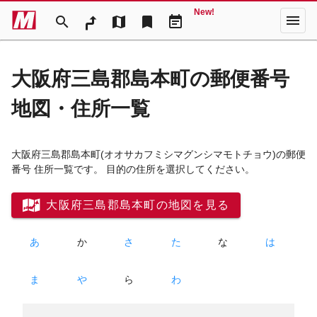
New!
menu
search
map
bookmark
event_note
大阪府三島郡島本町の郵便番号
地図・住所一覧
大阪府三島郡島本町
(オオサカフミシマグンシマモトチョウ)
の郵便
番号 住所一覧です。 目的の住所を選択してください。
大阪府三島郡島本町の地図を見る
あ
か
さ
た
な
は
ま
や
ら
わ