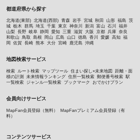
都道府県から探す
北海道(東部)
北海道(西部)
青森
岩手
宮城
秋田
山形
福島
茨
城
栃木
群馬
埼玉
千葉
東京
神奈川
新潟
富山
石川
福井
山梨
長野
岐阜
静岡
愛知
三重
滋賀
大阪
京都
兵庫
奈良
和歌山
鳥取
島根
岡山
広島
山口
徳島
香川
愛媛
高知
福
岡
佐賀
長崎
熊本
大分
宮崎
鹿児島
沖縄
地図検索サービス
検索
ルート検索
マップツール
住まい探し×未来地図
距離・面
積の計測
未来情報ランキング
住所一覧検索
郵便番号検索
駅
一覧検索
ジャンル一覧検索
ブックマーク
おでかけプラン
会員向けサービス
MapFan会員登録（無料）
MapFanプレミアム会員登録（有
料）
コンテンツサービス