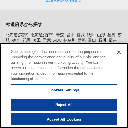
広告掲載のお問合せ
都道府県から探す
北海道(東部)
北海道(西部)
青森
岩手
宮城
秋田
山形
福島
茨
城
栃木
群馬
埼玉
千葉
東京
神奈川
新潟
富山
石川
福井
山梨
長野
岐阜
静岡
愛知
三重
滋賀
大阪
京都
兵庫
奈良
和歌山
鳥取
島根
岡山
広島
山口
徳島
香川
愛媛
高知
福
GeoTechnologies, Inc. uses cookies for the purposes of
岡
佐賀
長崎
熊本
大分
宮崎
鹿児島
沖縄
improving the convenience and quality of our site and for
utilizing information in our marketing activity. You can
accept or reject collecting information through cookies at
地図検索サービス
your discretion except information essential to the
functioning of our site.
検索
ルート検索
マップツール
住まい探し×未来地図
距離・面
積の計測
未来情報ランキング
住所一覧検索
郵便番号検索
駅
Cookies Settings
一覧検索
ジャンル一覧検索
ブックマーク
おでかけプラン
Reject All
会員向けサービス
MapFan会員登録（無料）
MapFanプレミアム会員登録（有
Accept All Cookies
料）