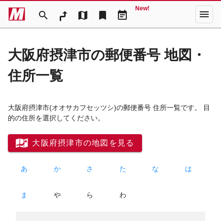
New!
menu
search
map
bookmark
event_note
大阪府摂津市の郵便番号 地図・
住所一覧
大阪府摂津市
(オオサカフセッツシ)
の郵便番号 住所一覧です。 目
的の住所を選択してください。
大阪府摂津市の地図を見る
あ
か
さ
た
な
は
ま
や
ら
わ