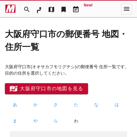
New!
menu
search
map
bookmark
event_note
大阪府守口市の郵便番号 地図・
住所一覧
大阪府守口市
(オオサカフモリグチシ)
の郵便番号 住所一覧です。
目的の住所を選択してください。
大阪府守口市の地図を見る
あ
か
さ
た
な
は
ま
や
ら
わ