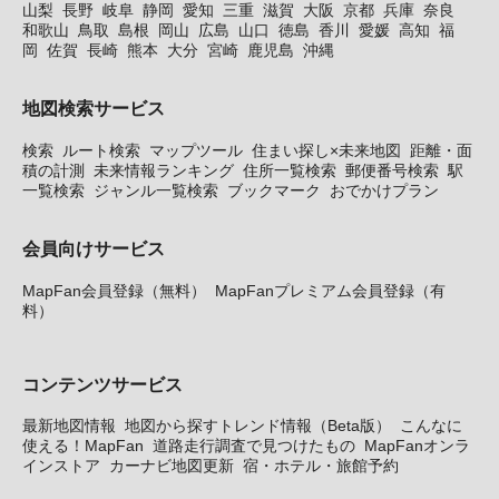
山梨
長野
岐阜
静岡
愛知
三重
滋賀
大阪
京都
兵庫
奈良
和歌山
鳥取
島根
岡山
広島
山口
徳島
香川
愛媛
高知
福
岡
佐賀
長崎
熊本
大分
宮崎
鹿児島
沖縄
地図検索サービス
検索
ルート検索
マップツール
住まい探し×未来地図
距離・面
積の計測
未来情報ランキング
住所一覧検索
郵便番号検索
駅
一覧検索
ジャンル一覧検索
ブックマーク
おでかけプラン
会員向けサービス
MapFan会員登録（無料）
MapFanプレミアム会員登録（有
料）
コンテンツサービス
最新地図情報
地図から探すトレンド情報（Beta版）
こんなに
使える！MapFan
道路走行調査で見つけたもの
MapFanオンラ
インストア
カーナビ地図更新
宿・ホテル・旅館予約