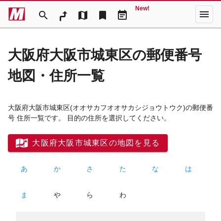
New!
menu
search
map
bookmark
event_note
大阪府大阪市城東区の郵便番号
地図・住所一覧
大阪府大阪市城東区
(オオサカフオオサカシジョウトウク)
の郵便番
号 住所一覧です。 目的の住所を選択してください。
大阪府大阪市城東区の地図を見る
あ
か
さ
た
な
は
ま
や
ら
わ