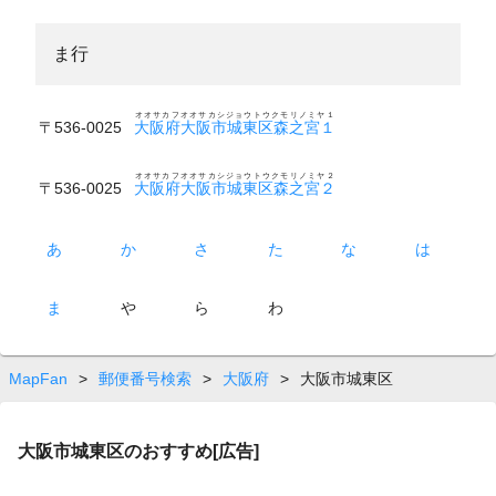
ま行
オオサカフオオサカシジョウトウクモリノミヤ１
〒536-0025
大阪府大阪市城東区森之宮１
オオサカフオオサカシジョウトウクモリノミヤ２
〒536-0025
大阪府大阪市城東区森之宮２
あ
か
さ
た
な
は
ま
や
ら
わ
MapFan
>
郵便番号検索
>
大阪府
>
大阪市城東区
大阪市城東区のおすすめ[広告]