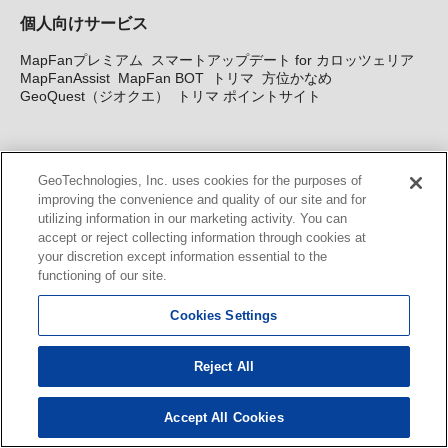
個人向けサービス
MapFanプレミアム
スマートアップデート for カロッツェリア
MapFanAssist
MapFan BOT
トリマ
方位かなめ
GeoQuest（ジオクエ）
トリマ ポイントサイト
法人向けサービス
GeoTechnologies, Inc. uses cookies for the purposes of
法人向け地図・位置情報サービス
WEBサイト・システム向け地
improving the convenience and quality of our site and for
図API
Windows PC向け地図開発キット
MapFan DB
住所確認
utilizing information in our marketing activity. You can
サービス
MAP WORLD+
トリマ広告
Geo-Research
スグロ
accept or reject collecting information through cookies at
ジ
your discretion except information essential to the
functioning of our site.
カーナビ地図更新サービス
Cookies Settings
MapFan スマートメンバーズ
カロッツェリア地図割プラス
KENWOOD MapFan Club
Reject All
Accept All Cookies
© GeoTechnologies, Inc.