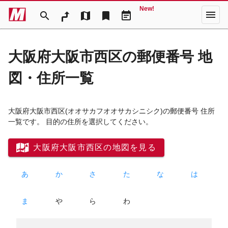
New!
menu
search
map
bookmark
event_note
大阪府大阪市西区の郵便番号 地
図・住所一覧
大阪府大阪市西区
(オオサカフオオサカシニシク)
の郵便番号 住所
一覧です。 目的の住所を選択してください。
大阪府大阪市西区の地図を見る
あ
か
さ
た
な
は
ま
や
ら
わ