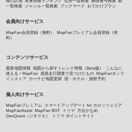
積の計測
未来情報ランキング
住所一覧検索
郵便番号検索
駅
一覧検索
ジャンル一覧検索
ブックマーク
おでかけプラン
会員向けサービス
MapFan会員登録（無料）
MapFanプレミアム会員登録（有
料）
コンテンツサービス
最新地図情報
地図から探すトレンド情報（Beta版）
こんなに
使える！MapFan
道路走行調査で見つけたもの
MapFanオンラ
インストア
カーナビ地図更新
宿・ホテル・旅館予約
個人向けサービス
MapFanプレミアム
スマートアップデート for カロッツェリア
MapFanAssist
MapFan BOT
トリマ
方位かなめ
GeoQuest（ジオクエ）
トリマ ポイントサイト