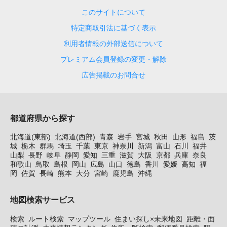
このサイトについて
特定商取引法に基づく表示
利用者情報の外部送信について
プレミアム会員登録の変更・解除
広告掲載のお問合せ
都道府県から探す
北海道(東部)
北海道(西部)
青森
岩手
宮城
秋田
山形
福島
茨
城
栃木
群馬
埼玉
千葉
東京
神奈川
新潟
富山
石川
福井
山梨
長野
岐阜
静岡
愛知
三重
滋賀
大阪
京都
兵庫
奈良
和歌山
鳥取
島根
岡山
広島
山口
徳島
香川
愛媛
高知
福
岡
佐賀
長崎
熊本
大分
宮崎
鹿児島
沖縄
地図検索サービス
検索
ルート検索
マップツール
住まい探し×未来地図
距離・面