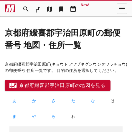
New!
menu
search
map
bookmark
event_note
京都府綴喜郡宇治田原町の郵便
番号 地図・住所一覧
京都府綴喜郡宇治田原町
(キョウトフツヅキグンウジタワラチョウ)
の郵便番号 住所一覧です。 目的の住所を選択してください。
京都府綴喜郡宇治田原町の地図を見る
あ
か
さ
た
な
は
ま
や
ら
わ