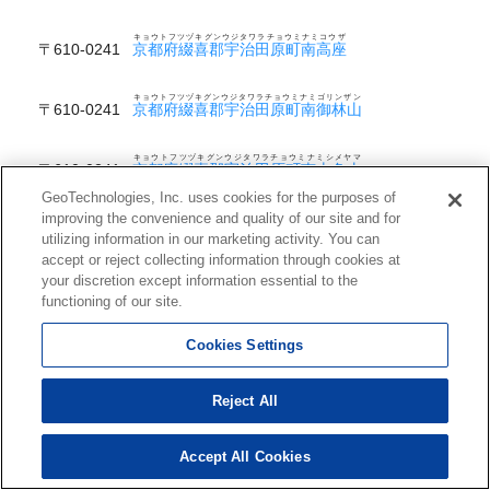
キョウトフツヅキグンウジタワラチョウミナミコウザ
〒610-0241
京都府綴喜郡宇治田原町南高座
キョウトフツヅキグンウジタワラチョウミナミゴリンザン
〒610-0241
京都府綴喜郡宇治田原町南御林山
キョウトフツヅキグンウジタワラチョウミナミシメヤマ
〒610-0241
京都府綴喜郡宇治田原町南志免山
GeoTechnologies, Inc. uses cookies for the purposes of
improving the convenience and quality of our site and for
キョウトフツヅキグンウジタワラチョウミナミシモナカミチ
〒610-0241
京都府綴喜郡宇治田原町南下中道
utilizing information in our marketing activity. You can
accept or reject collecting information through cookies at
your discretion except information essential to the
キョウトフツヅキグンウジタワラチョウミナミシモユカワ
〒610-0241
京都府綴喜郡宇治田原町南下湯川
functioning of our site.
キョウトフツヅキグンウジタワラチョウミナミシロタ
Cookies Settings
〒610-0241
京都府綴喜郡宇治田原町南城田
Reject All
キョウトフツヅキグンウジタワラチョウミナミスギタニ
〒610-0241
京都府綴喜郡宇治田原町南杉谷
Accept All Cookies
キョウトフツヅキグンウジタワラチョウミナミセンスイ
〒610-0241
京都府綴喜郡宇治田原町南泉水