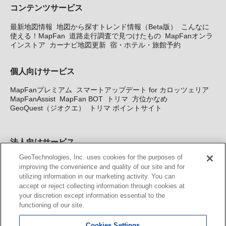
コンテンツサービス
最新地図情報
地図から探すトレンド情報（Beta版）
こんなに
使える！MapFan
道路走行調査で見つけたもの
MapFanオンラ
インストア
カーナビ地図更新
宿・ホテル・旅館予約
個人向けサービス
MapFanプレミアム
スマートアップデート for カロッツェリア
MapFanAssist
MapFan BOT
トリマ
方位かなめ
GeoQuest（ジオクエ）
トリマ ポイントサイト
法人向けサービス
GeoTechnologies, Inc. uses cookies for the purposes of
法人向け地図・位置情報サービス
WEBサイト・システム向け地
improving the convenience and quality of our site and for
図API
Windows PC向け地図開発キット
MapFan DB
住所確認
utilizing information in our marketing activity. You can
サービス
MAP WORLD+
トリマ広告
Geo-Research
スグロ
accept or reject collecting information through cookies at
ジ
your discretion except information essential to the
functioning of our site.
カーナビ地図更新サービス
Cookies Settings