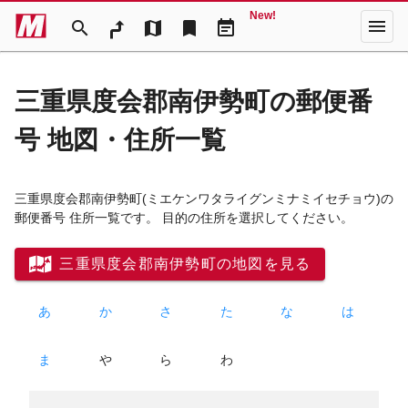
New!
menu
search
map
bookmark
event_note
三重県度会郡南伊勢町の郵便番
号 地図・住所一覧
三重県度会郡南伊勢町
(ミエケンワタライグンミナミイセチョウ)
の
郵便番号 住所一覧です。 目的の住所を選択してください。
三重県度会郡南伊勢町の地図を見る
あ
か
さ
た
な
は
ま
や
ら
わ