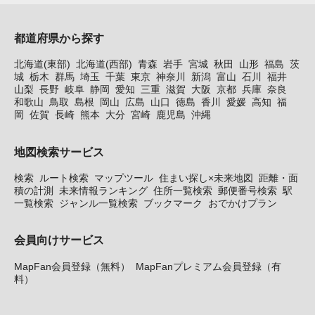
都道府県から探す
北海道(東部)
北海道(西部)
青森
岩手
宮城
秋田
山形
福島
茨
城
栃木
群馬
埼玉
千葉
東京
神奈川
新潟
富山
石川
福井
山梨
長野
岐阜
静岡
愛知
三重
滋賀
大阪
京都
兵庫
奈良
和歌山
鳥取
島根
岡山
広島
山口
徳島
香川
愛媛
高知
福
岡
佐賀
長崎
熊本
大分
宮崎
鹿児島
沖縄
地図検索サービス
検索
ルート検索
マップツール
住まい探し×未来地図
距離・面
積の計測
未来情報ランキング
住所一覧検索
郵便番号検索
駅
一覧検索
ジャンル一覧検索
ブックマーク
おでかけプラン
会員向けサービス
MapFan会員登録（無料）
MapFanプレミアム会員登録（有
料）