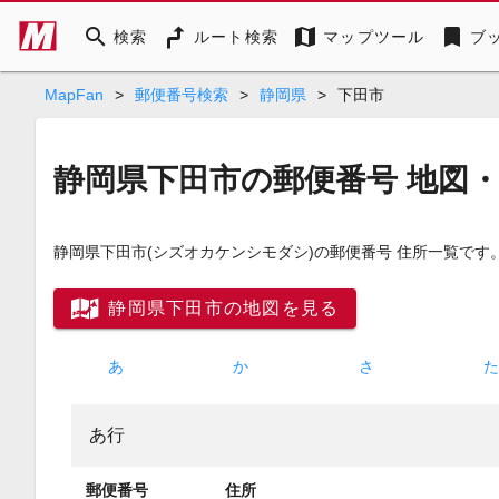
search
map
bookmark
検索
ルート検索
マップツール
ブ
MapFan
>
郵便番号検索
>
静岡県
>
下田市
静岡県下田市の郵便番号 地図
静岡県下田市
(シズオカケンシモダシ)
の郵便番号 住所一覧です
静岡県下田市の地図を見る
あ
か
さ
あ行
郵便番号
住所