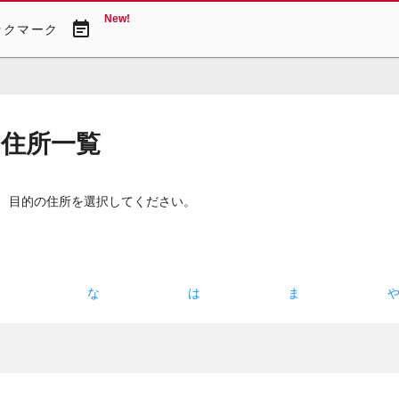
New!
event_note
ックマーク
・住所一覧
。 目的の住所を選択してください。
た
な
は
ま