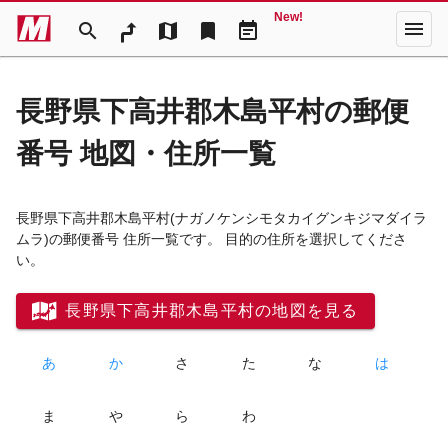
New!
menu
search
map
bookmark
event_note
長野県下高井郡木島平村の郵便
番号 地図・住所一覧
長野県下高井郡木島平村
(ナガノケンシモタカイグンキジマダイラ
ムラ)
の郵便番号 住所一覧です。 目的の住所を選択してくださ
い。
長野県下高井郡木島平村の地図を見る
あ
か
さ
た
な
は
ま
や
ら
わ