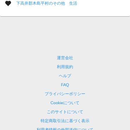
下高井郡木島平村のその他 生活
運営会社
利用規約
ヘルプ
FAQ
プライバシーポリシー
Cookieについて
このサイトについて
特定商取引法に基づく表示
利用者情報の外部送信について