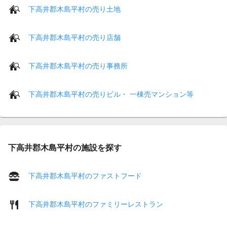
下高井郡木島平村の売り土地
下高井郡木島平村の売り店舗
下高井郡木島平村の売り事務所
下高井郡木島平村の売りビル・ 一棟売マンション等
下高井郡木島平村の施設を探す
下高井郡木島平村のファストフード
下高井郡木島平村のファミリーレストラン