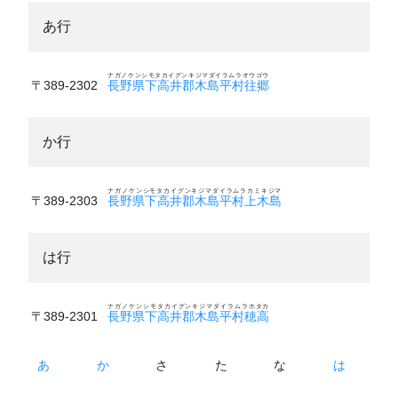
あ行
ナガノケンシモタカイグンキジマダイラムラオウゴウ
〒389-2302
長野県下高井郡木島平村往郷
か行
ナガノケンシモタカイグンキジマダイラムラカミキジマ
〒389-2303
長野県下高井郡木島平村上木島
は行
ナガノケンシモタカイグンキジマダイラムラホタカ
〒389-2301
長野県下高井郡木島平村穂高
あ
か
さ
た
な
は