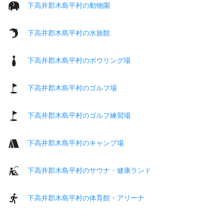
下高井郡木島平村の動物園
下高井郡木島平村の水族館
下高井郡木島平村のボウリング場
下高井郡木島平村のゴルフ場
下高井郡木島平村のゴルフ練習場
下高井郡木島平村のキャンプ場
下高井郡木島平村のサウナ・健康ランド
下高井郡木島平村の体育館・アリーナ