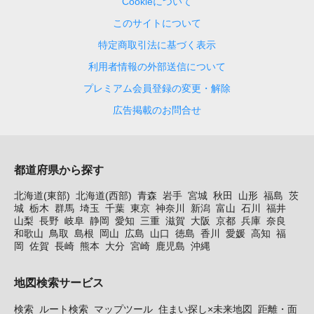
Cookieについて
このサイトについて
特定商取引法に基づく表示
利用者情報の外部送信について
プレミアム会員登録の変更・解除
広告掲載のお問合せ
都道府県から探す
北海道(東部)
北海道(西部)
青森
岩手
宮城
秋田
山形
福島
茨
城
栃木
群馬
埼玉
千葉
東京
神奈川
新潟
富山
石川
福井
山梨
長野
岐阜
静岡
愛知
三重
滋賀
大阪
京都
兵庫
奈良
和歌山
鳥取
島根
岡山
広島
山口
徳島
香川
愛媛
高知
福
岡
佐賀
長崎
熊本
大分
宮崎
鹿児島
沖縄
地図検索サービス
検索
ルート検索
マップツール
住まい探し×未来地図
距離・面