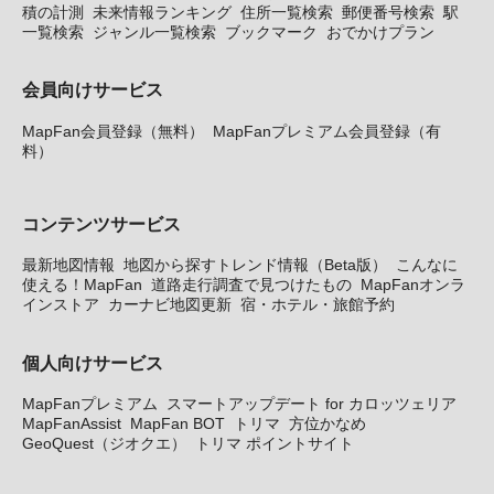
積の計測
未来情報ランキング
住所一覧検索
郵便番号検索
駅
一覧検索
ジャンル一覧検索
ブックマーク
おでかけプラン
会員向けサービス
MapFan会員登録（無料）
MapFanプレミアム会員登録（有
料）
コンテンツサービス
最新地図情報
地図から探すトレンド情報（Beta版）
こんなに
使える！MapFan
道路走行調査で見つけたもの
MapFanオンラ
インストア
カーナビ地図更新
宿・ホテル・旅館予約
個人向けサービス
MapFanプレミアム
スマートアップデート for カロッツェリア
MapFanAssist
MapFan BOT
トリマ
方位かなめ
GeoQuest（ジオクエ）
トリマ ポイントサイト