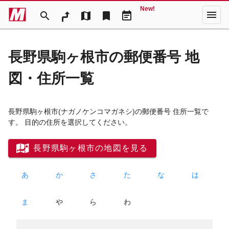
New!
menu
search
map
bookmark
event_note
長野県駒ヶ根市の郵便番号 地
図・住所一覧
長野県駒ヶ根市
(ナガノケンコマガネシ)
の郵便番号 住所一覧で
す。 目的の住所を選択してください。
長野県駒ヶ根市の地図を見る
あ
か
さ
た
な
は
ま
や
ら
わ