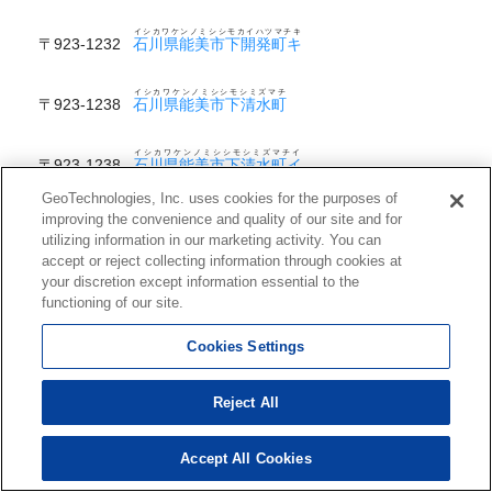
イシカワケンノミシシモカイハツマチキ
〒923-1232
石川県能美市下開発町キ
イシカワケンノミシシモシミズマチ
〒923-1238
石川県能美市下清水町
イシカワケンノミシシモシミズマチイ
〒923-1238
石川県能美市下清水町イ
GeoTechnologies, Inc. uses cookies for the purposes of
イシカワケンノミシシモシミズマチタ
improving the convenience and quality of our site and for
〒923-1238
石川県能美市下清水町タ
utilizing information in our marketing activity. You can
accept or reject collecting information through cookies at
イシカワケンノミシシモシミズマチニ
your discretion except information essential to the
〒923-1238
石川県能美市下清水町ニ
functioning of our site.
イシカワケンノミシシモノゴウマチ
〒929-0115
石川県能美市下ノ江町
Cookies Settings
イシカワケンノミシシモノゴウマチイ
Reject All
〒929-0115
石川県能美市下ノ江町イ
イシカワケンノミシシモノゴウマチコウ
Accept All Cookies
〒929-0115
石川県能美市下ノ江町甲