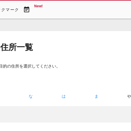
New!
event_note
ックマーク
・住所一覧
 目的の住所を選択してください。
た
な
は
ま