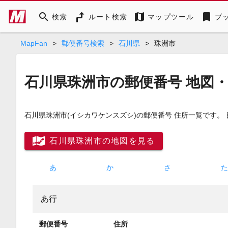
search
map
bookmark
検索
ルート検索
マップツール
ブ
MapFan
>
郵便番号検索
>
石川県
>
珠洲市
石川県珠洲市の郵便番号 地図
石川県珠洲市
(イシカワケンスズシ)
の郵便番号 住所一覧です。
石川県珠洲市の地図を見る
あ
か
さ
あ行
郵便番号
住所