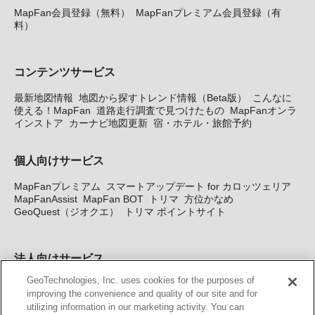
MapFan会員登録（無料）
MapFanプレミアム会員登録（有
料）
コンテンツサービス
最新地図情報
地図から探すトレンド情報（Beta版）
こんなに
使える！MapFan
道路走行調査で見つけたもの
MapFanオンラ
インストア
カーナビ地図更新
宿・ホテル・旅館予約
個人向けサービス
MapFanプレミアム
スマートアップデート for カロッツェリア
MapFanAssist
MapFan BOT
トリマ
方位かなめ
GeoQuest（ジオクエ）
トリマ ポイントサイト
法人向けサービス
GeoTechnologies, Inc. uses cookies for the purposes of
法人向け地図・位置情報サービス
WEBサイト・システム向け地
improving the convenience and quality of our site and for
図API
Windows PC向け地図開発キット
MapFan DB
住所確認
utilizing information in our marketing activity. You can
サービス
MAP WORLD+
トリマ広告
Geo-Research
スグロ