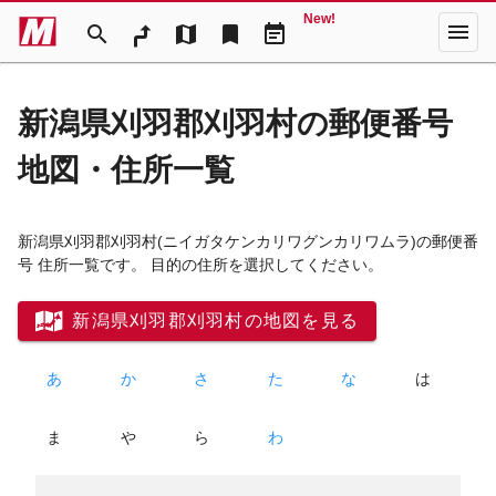
New!
menu
search
map
bookmark
event_note
新潟県刈羽郡刈羽村の郵便番号
地図・住所一覧
新潟県刈羽郡刈羽村
(ニイガタケンカリワグンカリワムラ)
の郵便番
号 住所一覧です。 目的の住所を選択してください。
新潟県刈羽郡刈羽村の地図を見る
あ
か
さ
た
な
は
ま
や
ら
わ