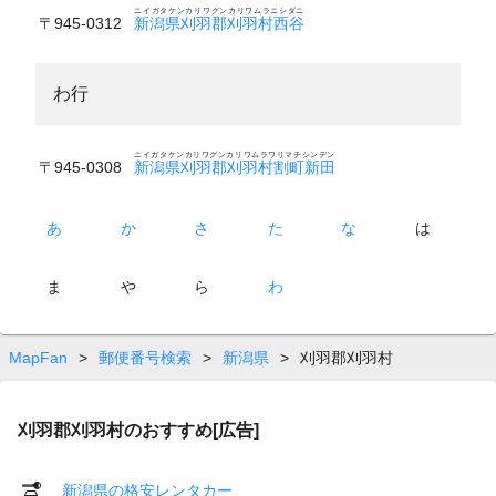
ニイガタケンカリワグンカリワムラニシダニ
〒945-0312
新潟県刈羽郡刈羽村西谷
わ行
ニイガタケンカリワグンカリワムラワリマチシンデン
〒945-0308
新潟県刈羽郡刈羽村割町新田
あ
か
さ
た
な
は
ま
や
ら
わ
MapFan
>
郵便番号検索
>
新潟県
>
刈羽郡刈羽村
刈羽郡刈羽村のおすすめ[広告]
新潟県の格安レンタカー