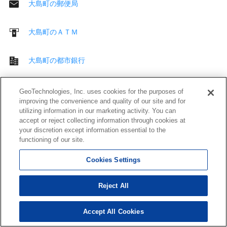
大島町の郵便局
大島町のＡＴＭ
大島町の都市銀行
大島町の地方銀行
GeoTechnologies, Inc. uses cookies for the purposes of
improving the convenience and quality of our site and for
utilizing information in our marketing activity. You can
大島町の第２地方銀行
accept or reject collecting information through cookies at
your discretion except information essential to the
functioning of our site.
大島町のその他 銀行
Cookies Settings
大島町のその他 金融機関
Reject All
大島町の公共施設
Accept All Cookies