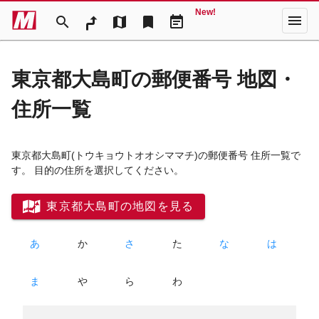
New!
menu
search
map
bookmark
event_note
東京都大島町の郵便番号 地図・
住所一覧
東京都大島町
(トウキョウトオオシママチ)
の郵便番号 住所一覧で
す。 目的の住所を選択してください。
東京都大島町の地図を見る
あ
か
さ
た
な
は
ま
や
ら
わ