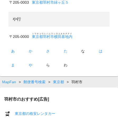
〒205-0003
東京都羽村市緑ヶ丘５
や行
トウキョウトハムラシヨコタキチナイ
〒205-0000
東京都羽村市横田基地内
あ
か
さ
た
な
は
ま
や
ら
わ
MapFan
>
郵便番号検索
>
東京都
>
羽村市
羽村市のおすすめ[広告]
東京都の格安レンタカー