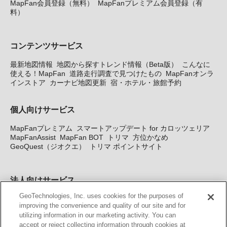
MapFan会員登録（無料）
MapFanプレミアム会員登録（有
料）
コンテンツサービス
最新地図情報
地図から探すトレンド情報（Beta版）
こんなに
使える！MapFan
道路走行調査で見つけたもの
MapFanオンラ
インストア
カーナビ地図更新
宿・ホテル・旅館予約
個人向けサービス
MapFanプレミアム
スマートアップデート for カロッツェリア
MapFanAssist
MapFan BOT
トリマ
方位かなめ
GeoQuest（ジオクエ）
トリマ ポイントサイト
法人向けサービス
GeoTechnologies, Inc. uses cookies for the purposes of
法人向け地図・位置情報サービス
WEBサイト・システム向け地
improving the convenience and quality of our site and for
図API
Windows PC向け地図開発キット
MapFan DB
住所確認
utilizing information in our marketing activity. You can
サービス
MAP WORLD+
トリマ広告
Geo-Research
スグロ
accept or reject collecting information through cookies at
ジ