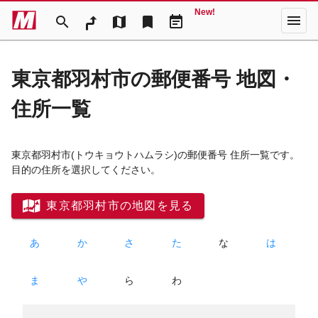
New!
menu
search
map
bookmark
event_note
東京都羽村市の郵便番号 地図・
住所一覧
東京都羽村市
(トウキョウトハムラシ)
の郵便番号 住所一覧です。
目的の住所を選択してください。
東京都羽村市の地図を見る
あ
か
さ
た
な
は
ま
や
ら
わ