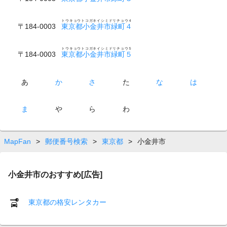
トウキョウトコガネイシミドリチョウ４
〒184-0003
東京都小金井市緑町４
トウキョウトコガネイシミドリチョウ５
〒184-0003
東京都小金井市緑町５
あ
か
さ
た
な
は
ま
や
ら
わ
MapFan
>
郵便番号検索
>
東京都
>
小金井市
小金井市のおすすめ[広告]
東京都の格安レンタカー