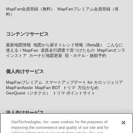
MapFan会員登録（無料）
MapFanプレミアム会員登録（有
料）
コンテンツサービス
最新地図情報
地図から探すトレンド情報（Beta版）
こんなに
使える！MapFan
道路走行調査で見つけたもの
MapFanオンラ
インストア
カーナビ地図更新
宿・ホテル・旅館予約
個人向けサービス
MapFanプレミアム
スマートアップデート for カロッツェリア
MapFanAssist
MapFan BOT
トリマ
方位かなめ
GeoQuest（ジオクエ）
トリマ ポイントサイト
法人向けサービス
GeoTechnologies, Inc. uses cookies for the purposes of
法人向け地図・位置情報サービス
WEBサイト・システム向け地
improving the convenience and quality of our site and for
図API
Windows PC向け地図開発キット
MapFan DB
住所確認