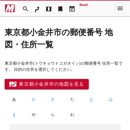
New!
menu
search
map
bookmark
event_note
東京都小金井市の郵便番号 地
図・住所一覧
東京都小金井市
(トウキョウトコガネイシ)
の郵便番号 住所一覧で
す。 目的の住所を選択してください。
東京都小金井市の地図を見る
あ
か
さ
た
な
は
ま
や
ら
わ