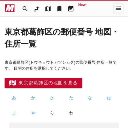
New!
menu
search
map
bookmark
event_note
東京都葛飾区の郵便番号 地図・
住所一覧
東京都葛飾区
(トウキョウトカツシカク)
の郵便番号 住所一覧で
す。 目的の住所を選択してください。
東京都葛飾区の地図を見る
あ
か
さ
た
な
は
ま
や
ら
わ