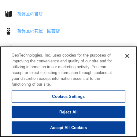
葛飾区の書店
葛飾区の花屋・園芸店
葛飾区のその他 買う
GeoTechnologies, Inc. uses cookies for the purposes of
improving the convenience and quality of our site and for
葛飾区の駅
utilizing information in our marketing activity. You can
accept or reject collecting information through cookies at
your discretion except information essential to the
葛飾区のレンタカー
functioning of our site.
Cookies Settings
葛飾区のガソリンスタンド
Reject All
葛飾区のカー用品店
Accept All Cookies
葛飾区のカーディーラー