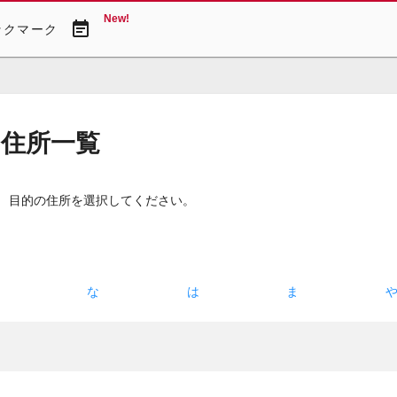
New!
event_note
ックマーク
・住所一覧
。 目的の住所を選択してください。
た
な
は
ま