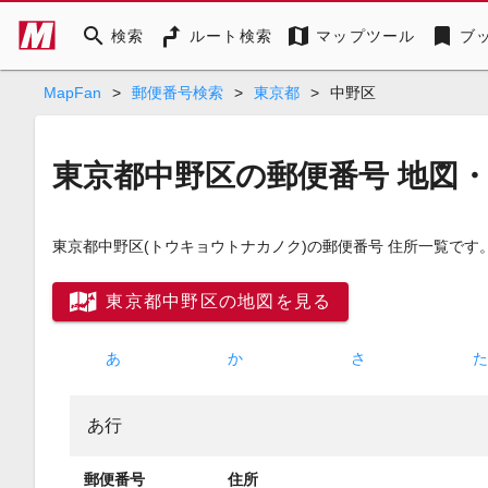
search
map
bookmark
検索
ルート検索
マップツール
ブ
MapFan
>
郵便番号検索
>
東京都
>
中野区
東京都中野区の郵便番号 地図
東京都中野区
(トウキョウトナカノク)
の郵便番号 住所一覧です
東京都中野区の地図を見る
あ
か
さ
あ行
郵便番号
住所