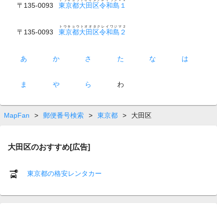
〒135-0093
東京都大田区令和島１
トウキョウトオオタクレイワジマ２
〒135-0093
東京都大田区令和島２
あ
か
さ
た
な
は
ま
や
ら
わ
MapFan
>
郵便番号検索
>
東京都
>
大田区
大田区のおすすめ[広告]
東京都の格安レンタカー