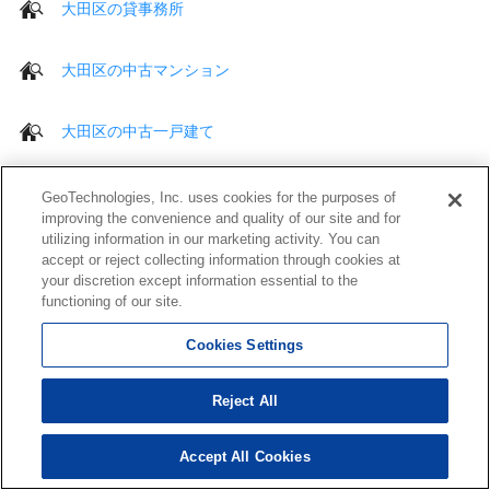
大田区の貸事務所
大田区の中古マンション
大田区の中古一戸建て
大田区の売り土地
GeoTechnologies, Inc. uses cookies for the purposes of
improving the convenience and quality of our site and for
utilizing information in our marketing activity. You can
大田区の売り店舗
accept or reject collecting information through cookies at
your discretion except information essential to the
functioning of our site.
大田区の売り事務所
Cookies Settings
大田区の売りビル・ 一棟売マンション等
Reject All
Accept All Cookies