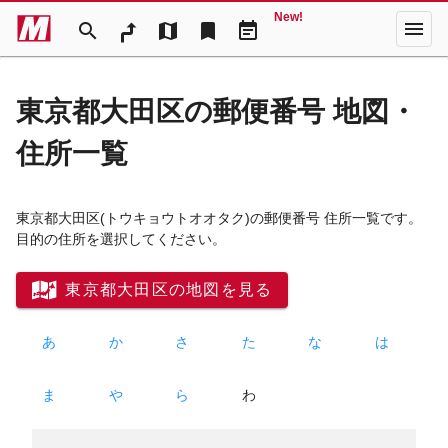
New!
menu
search
map
bookmark
event_note
東京都大田区の郵便番号 地図・
住所一覧
東京都大田区
(トウキョウトオオタク)
の郵便番号 住所一覧です。
目的の住所を選択してください。
東京都大田区の地図を見る
あ
か
さ
た
な
は
ま
や
ら
わ