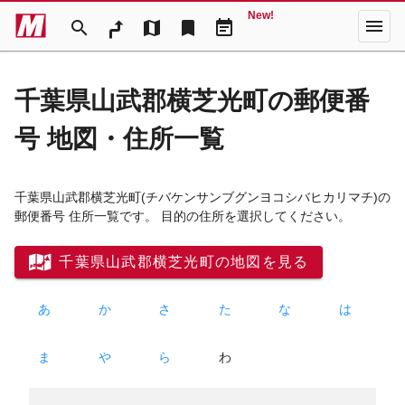
New!
menu
search
map
bookmark
event_note
千葉県山武郡横芝光町の郵便番
号 地図・住所一覧
千葉県山武郡横芝光町
(チバケンサンブグンヨコシバヒカリマチ)
の
郵便番号 住所一覧です。 目的の住所を選択してください。
千葉県山武郡横芝光町の地図を見る
あ
か
さ
た
な
は
ま
や
ら
わ