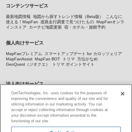
コンテンツサービス
最新地図情報
地図から探すトレンド情報（Beta版）
こんなに
使える！MapFan
道路走行調査で見つけたもの
MapFanオンラ
インストア
カーナビ地図更新
宿・ホテル・旅館予約
個人向けサービス
MapFanプレミアム
スマートアップデート for カロッツェリア
MapFanAssist
MapFan BOT
トリマ
方位かなめ
GeoQuest（ジオクエ）
トリマ ポイントサイト
法人向けサービス
GeoTechnologies, Inc. uses cookies for the purposes of
法人向け地図・位置情報サービス
WEBサイト・システム向け地
improving the convenience and quality of our site and for
図API
Windows PC向け地図開発キット
MapFan DB
住所確認
utilizing information in our marketing activity. You can
サービス
MAP WORLD+
トリマ広告
Geo-Research
スグロ
accept or reject collecting information through cookies at
ジ
your discretion except information essential to the
functioning of our site.
カーナビ地図更新サービス