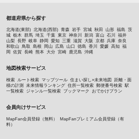
都道府県から探す
北海道(東部)
北海道(西部)
青森
岩手
宮城
秋田
山形
福島
茨
城
栃木
群馬
埼玉
千葉
東京
神奈川
新潟
富山
石川
福井
山梨
長野
岐阜
静岡
愛知
三重
滋賀
大阪
京都
兵庫
奈良
和歌山
鳥取
島根
岡山
広島
山口
徳島
香川
愛媛
高知
福
岡
佐賀
長崎
熊本
大分
宮崎
鹿児島
沖縄
地図検索サービス
検索
ルート検索
マップツール
住まい探し×未来地図
距離・面
積の計測
未来情報ランキング
住所一覧検索
郵便番号検索
駅
一覧検索
ジャンル一覧検索
ブックマーク
おでかけプラン
会員向けサービス
MapFan会員登録（無料）
MapFanプレミアム会員登録（有
料）