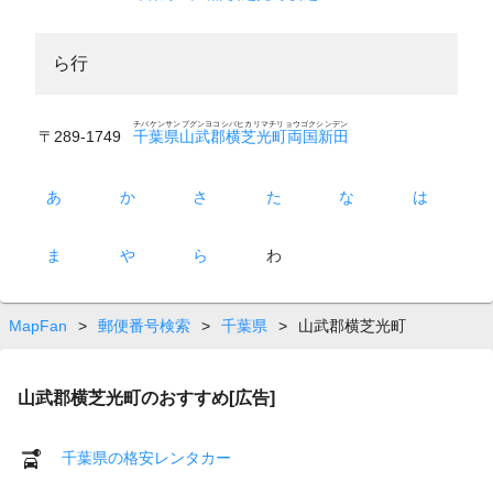
ら行
チバケンサンブグンヨコシバヒカリマチリョウゴクシンデン
〒289-1749
千葉県山武郡横芝光町両国新田
あ
か
さ
た
な
は
ま
や
ら
わ
MapFan
>
郵便番号検索
>
千葉県
>
山武郡横芝光町
山武郡横芝光町のおすすめ[広告]
千葉県の格安レンタカー