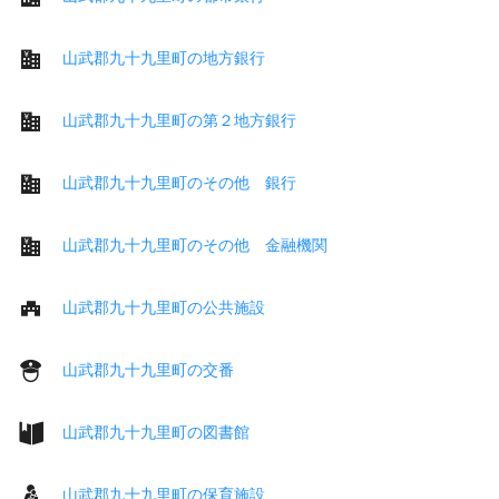
山武郡九十九里町の地方銀行
山武郡九十九里町の第２地方銀行
山武郡九十九里町のその他 銀行
山武郡九十九里町のその他 金融機関
山武郡九十九里町の公共施設
山武郡九十九里町の交番
山武郡九十九里町の図書館
山武郡九十九里町の保育施設