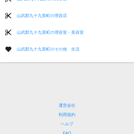
山武郡九十九里町の理容店
山武郡九十九里町の理容室・美容室
山武郡九十九里町のその他 生活
運営会社
利用規約
ヘルプ
FAQ