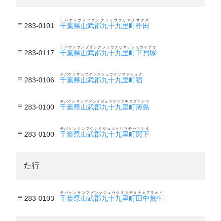
チバケンサンブグンクジュウクリマチサクダ
〒283-0101
千葉県山武郡九十九里町作田
チバケンサンブグンクジュウクリマチシモカイヅカ
〒283-0117
千葉県山武郡九十九里町下貝塚
チバケンサンブグンクジュウクリマチシュク
〒283-0106
千葉県山武郡九十九里町宿
チバケンサンブグンクジュウクリマチススギシマ
〒283-0100
千葉県山武郡九十九里町薄島
チバケンサンブグンクジュウクリマチセキシタ
〒283-0100
千葉県山武郡九十九里町関下
た行
チバケンサンブグンクジュウクリマチタナカアラオイ
〒283-0103
千葉県山武郡九十九里町田中荒生