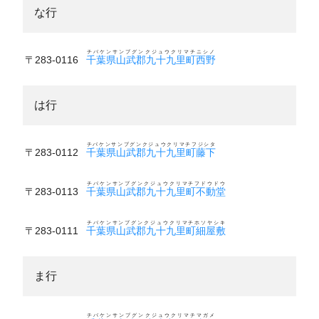
な行
チバケンサンブグンクジュウクリマチニシノ
〒283-0116
千葉県山武郡九十九里町西野
は行
チバケンサンブグンクジュウクリマチフジシタ
〒283-0112
千葉県山武郡九十九里町藤下
チバケンサンブグンクジュウクリマチフドウドウ
〒283-0113
千葉県山武郡九十九里町不動堂
チバケンサンブグンクジュウクリマチホソヤシキ
〒283-0111
千葉県山武郡九十九里町細屋敷
ま行
チバケンサンブグンクジュウクリマチマガメ