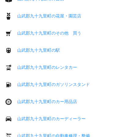
山武郡九十九里町の花屋・園芸店
山武郡九十九里町のその他 買う
山武郡九十九里町の駅
山武郡九十九里町のレンタカー
山武郡九十九里町のガソリンスタンド
山武郡九十九里町のカー用品店
山武郡九十九里町のカーディーラー
山武郡九十九里町の自動車修理・整備