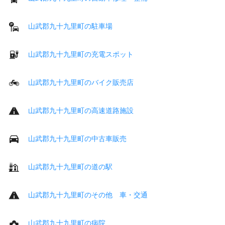
山武郡九十九里町の駐車場
山武郡九十九里町の充電スポット
山武郡九十九里町のバイク販売店
山武郡九十九里町の高速道路施設
山武郡九十九里町の中古車販売
山武郡九十九里町の道の駅
山武郡九十九里町のその他 車・交通
山武郡九十九里町の病院