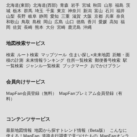
北海道(東部)
北海道(西部)
青森
岩手
宮城
秋田
山形
福島
茨
城
栃木
群馬
埼玉
千葉
東京
神奈川
新潟
富山
石川
福井
山梨
長野
岐阜
静岡
愛知
三重
滋賀
大阪
京都
兵庫
奈良
和歌山
鳥取
島根
岡山
広島
山口
徳島
香川
愛媛
高知
福
岡
佐賀
長崎
熊本
大分
宮崎
鹿児島
沖縄
地図検索サービス
検索
ルート検索
マップツール
住まい探し×未来地図
距離・面
積の計測
未来情報ランキング
住所一覧検索
郵便番号検索
駅
一覧検索
ジャンル一覧検索
ブックマーク
おでかけプラン
会員向けサービス
MapFan会員登録（無料）
MapFanプレミアム会員登録（有
料）
コンテンツサービス
最新地図情報
地図から探すトレンド情報（Beta版）
こんなに
使える！MapFan
道路走行調査で見つけたもの
MapFanオンラ