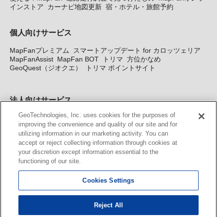
インストア
カーナビ地図更新
宿・ホテル・旅館予約
個人向けサービス
MapFanプレミアム
スマートアップデート for カロッツェリア
MapFanAssist
MapFan BOT
トリマ
方位かなめ
GeoQuest（ジオクエ）
トリマ ポイントサイト
法人向けサービス
GeoTechnologies, Inc. uses cookies for the purposes of
法人向け地図・位置情報サービス
WEBサイト・システム向け地
improving the convenience and quality of our site and for
図API
Windows PC向け地図開発キット
MapFan DB
住所確認
utilizing information in our marketing activity. You can
サービス
MAP WORLD+
トリマ広告
Geo-Research
スグロ
accept or reject collecting information through cookies at
ジ
your discretion except information essential to the
functioning of our site.
カーナビ地図更新サービス
Cookies Settings
MapFan スマートメンバーズ
カロッツェリア地図割プラス
KENWOOD MapFan Club
Reject All