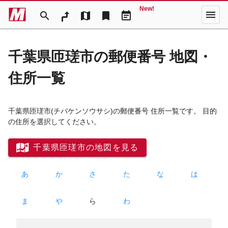
New!
menu
search
map
bookmark
event_note
千葉県匝瑳市の郵便番号 地図・
住所一覧
千葉県匝瑳市
(チバケンソウサシ)
の郵便番号 住所一覧です。 目的
の住所を選択してください。
千葉県匝瑳市の地図を見る
あ
か
さ
た
な
は
ま
や
ら
わ