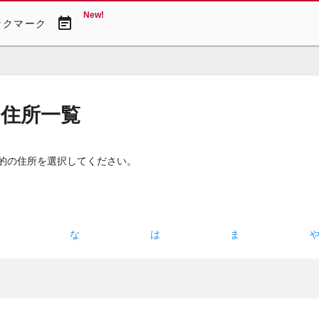
New!
event_note
ックマーク
・住所一覧
目的の住所を選択してください。
た
な
は
ま