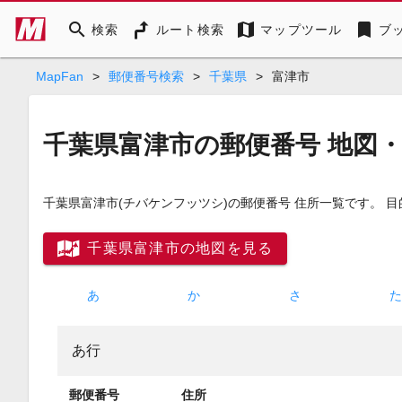
search
map
bookmark
検索
ルート検索
マップツール
ブ
MapFan
>
郵便番号検索
>
千葉県
>
富津市
千葉県富津市の郵便番号 地図
千葉県富津市
(チバケンフッツシ)
の郵便番号 住所一覧です。 
千葉県富津市の地図を見る
あ
か
さ
あ行
郵便番号
住所