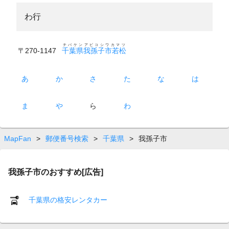
わ行
チバケンアビコシワカマツ
〒270-1147
千葉県我孫子市若松
あ
か
さ
た
な
は
ま
や
ら
わ
MapFan
>
郵便番号検索
>
千葉県
>
我孫子市
我孫子市のおすすめ[広告]
千葉県の格安レンタカー