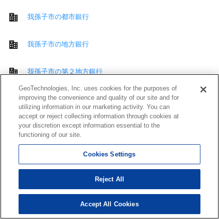
我孫子市の都市銀行
我孫子市の地方銀行
我孫子市の第２地方銀行
GeoTechnologies, Inc. uses cookies for the purposes of
improving the convenience and quality of our site and for
我孫子市のその他 銀行
utilizing information in our marketing activity. You can
accept or reject collecting information through cookies at
your discretion except information essential to the
我孫子市のその他 金融機関
functioning of our site.
我孫子市の公共施設
Cookies Settings
Reject All
我孫子市の交番
Accept All Cookies
我孫子市の図書館