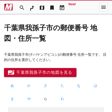
New!
menu
search
map
bookmark
event_note
千葉県我孫子市の郵便番号 地
図・住所一覧
千葉県我孫子市
(チバケンアビコシ)
の郵便番号 住所一覧です。 目
的の住所を選択してください。
千葉県我孫子市の地図を見る
あ
か
さ
た
な
は
ま
や
ら
わ