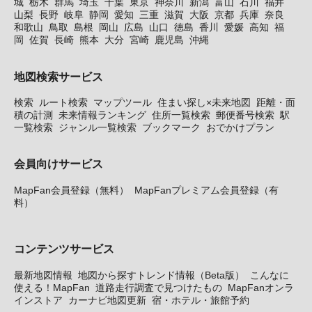
城
栃木
群馬
埼玉
千葉
東京
神奈川
新潟
富山
石川
福井
山梨
長野
岐阜
静岡
愛知
三重
滋賀
大阪
京都
兵庫
奈良
和歌山
鳥取
島根
岡山
広島
山口
徳島
香川
愛媛
高知
福
岡
佐賀
長崎
熊本
大分
宮崎
鹿児島
沖縄
地図検索サービス
検索
ルート検索
マップツール
住まい探し×未来地図
距離・面
積の計測
未来情報ランキング
住所一覧検索
郵便番号検索
駅
一覧検索
ジャンル一覧検索
ブックマーク
おでかけプラン
会員向けサービス
MapFan会員登録（無料）
MapFanプレミアム会員登録（有
料）
コンテンツサービス
最新地図情報
地図から探すトレンド情報（Beta版）
こんなに
使える！MapFan
道路走行調査で見つけたもの
MapFanオンラ
インストア
カーナビ地図更新
宿・ホテル・旅館予約