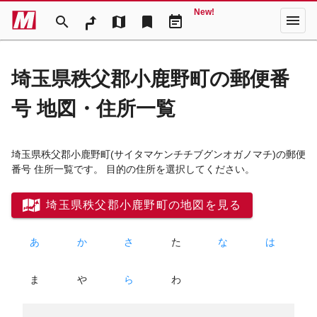
New!
menu
search
map
bookmark
event_note
埼玉県秩父郡小鹿野町の郵便番
号 地図・住所一覧
埼玉県秩父郡小鹿野町
(サイタマケンチチブグンオガノマチ)
の郵便
番号 住所一覧です。 目的の住所を選択してください。
埼玉県秩父郡小鹿野町の地図を見る
あ
か
さ
た
な
は
ま
や
ら
わ