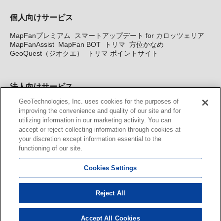
個人向けサービス
MapFanプレミアム
スマートアップデート for カロッツェリア
MapFanAssist
MapFan BOT
トリマ
方位かなめ
GeoQuest（ジオクエ）
トリマ ポイントサイト
法人向けサービス
GeoTechnologies, Inc. uses cookies for the purposes of
法人向け地図・位置情報サービス
WEBサイト・システム向け地
improving the convenience and quality of our site and for
図API
Windows PC向け地図開発キット
MapFan DB
住所確認
utilizing information in our marketing activity. You can
サービス
MAP WORLD+
トリマ広告
Geo-Research
スグロ
accept or reject collecting information through cookies at
ジ
your discretion except information essential to the
functioning of our site.
カーナビ地図更新サービス
Cookies Settings
MapFan スマートメンバーズ
カロッツェリア地図割プラス
KENWOOD MapFan Club
Reject All
Accept All Cookies