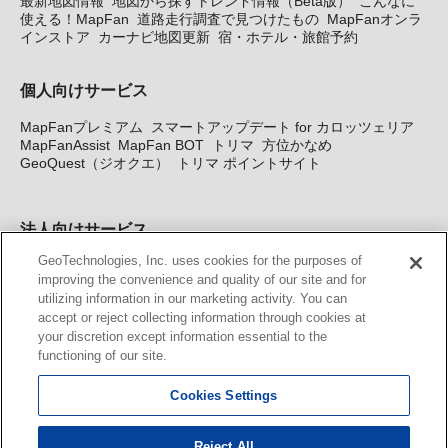
最新地図情報
地図から探すトレンド情報（Beta版）
こんなに
使える！MapFan
道路走行調査で見つけたもの
MapFanオンラ
インストア
カーナビ地図更新
宿・ホテル・旅館予約
個人向けサービス
MapFanプレミアム
スマートアップデート for カロッツェリア
MapFanAssist
MapFan BOT
トリマ
方位かなめ
GeoQuest（ジオクエ）
トリマ ポイントサイト
法人向けサービス
GeoTechnologies, Inc. uses cookies for the purposes of
法人向け地図・位置情報サービス
WEBサイト・システム向け地
improving the convenience and quality of our site and for
図API
Windows PC向け地図開発キット
MapFan DB
住所確認
utilizing information in our marketing activity. You can
サービス
MAP WORLD+
トリマ広告
Geo-Research
スグロ
accept or reject collecting information through cookies at
ジ
your discretion except information essential to the
functioning of our site.
カーナビ地図更新サービス
Cookies Settings
MapFan スマートメンバーズ
カロッツェリア地図割プラス
KENWOOD MapFan Club
Reject All