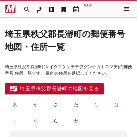
New!
menu
search
map
bookmark
event_note
埼玉県秩父郡長瀞町の郵便番号
地図・住所一覧
埼玉県秩父郡長瀞町
(サイタマケンチチブグンナガトロマチ)
の郵便
番号 住所一覧です。 目的の住所を選択してください。
埼玉県秩父郡長瀞町の地図を見る
あ
か
さ
た
な
は
ま
や
ら
わ