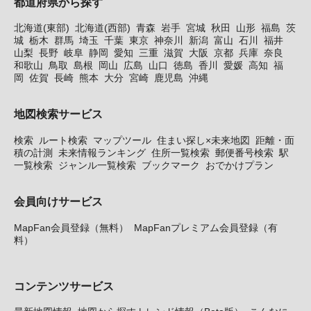
都道府県から探す
北海道(東部)
北海道(西部)
青森
岩手
宮城
秋田
山形
福島
茨
城
栃木
群馬
埼玉
千葉
東京
神奈川
新潟
富山
石川
福井
山梨
長野
岐阜
静岡
愛知
三重
滋賀
大阪
京都
兵庫
奈良
和歌山
鳥取
島根
岡山
広島
山口
徳島
香川
愛媛
高知
福
岡
佐賀
長崎
熊本
大分
宮崎
鹿児島
沖縄
地図検索サービス
検索
ルート検索
マップツール
住まい探し×未来地図
距離・面
積の計測
未来情報ランキング
住所一覧検索
郵便番号検索
駅
一覧検索
ジャンル一覧検索
ブックマーク
おでかけプラン
会員向けサービス
MapFan会員登録（無料）
MapFanプレミアム会員登録（有
料）
コンテンツサービス