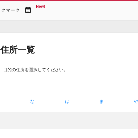
New!
event_note
ックマーク
・住所一覧
。 目的の住所を選択してください。
た
な
は
ま