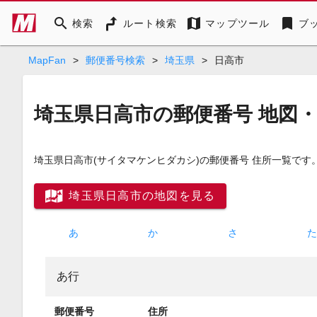
search
map
bookmark
検索
ルート検索
マップツール
ブ
MapFan
>
郵便番号検索
>
埼玉県
>
日高市
埼玉県日高市の郵便番号 地図
埼玉県日高市
(サイタマケンヒダカシ)
の郵便番号 住所一覧です
埼玉県日高市の地図を見る
あ
か
さ
あ行
郵便番号
住所