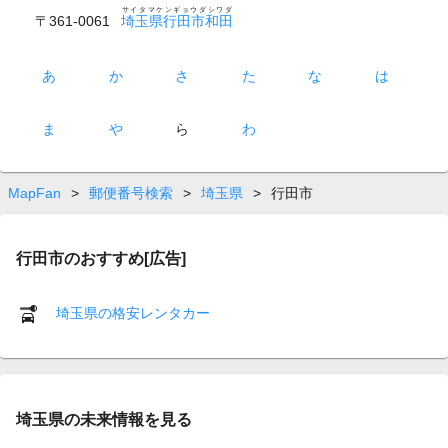
サイタマケンギョウダシワダ
〒361-0061
埼玉県行田市和田
あ
か
さ
た
な
は
ま
や
ら
わ
MapFan
>
郵便番号検索
>
埼玉県
>
行田市
行田市のおすすめ[広告]
埼玉県の格安レンタカー
埼玉県の未来情報を見る