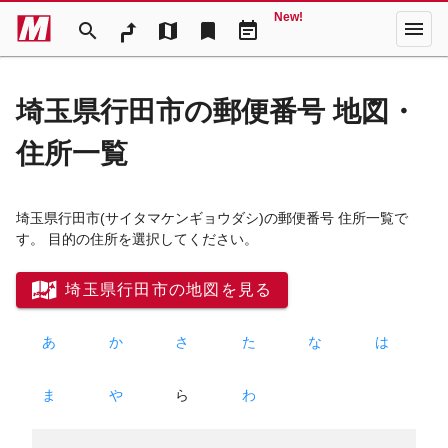
New!
menu
search
map
bookmark
event_note
埼玉県行田市の郵便番号 地図・
住所一覧
埼玉県行田市
(サイタマケンギョウダシ)
の郵便番号 住所一覧で
す。 目的の住所を選択してください。
埼玉県行田市の地図を見る
あ
か
さ
た
な
は
ま
や
ら
わ