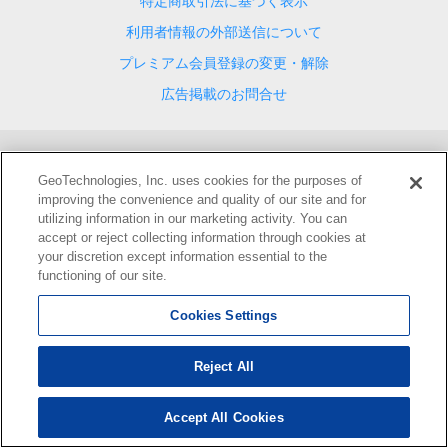
特定商取引法に基づく表示
利用者情報の外部送信について
プレミアム会員登録の変更・解除
広告掲載のお問合せ
都道府県から探す
GeoTechnologies, Inc. uses cookies for the purposes of
improving the convenience and quality of our site and for
北海道(東部)
北海道(西部)
青森
岩手
宮城
秋田
山形
福島
茨
utilizing information in our marketing activity. You can
城
栃木
群馬
埼玉
千葉
東京
神奈川
新潟
富山
石川
福井
accept or reject collecting information through cookies at
山梨
長野
岐阜
静岡
愛知
三重
滋賀
大阪
京都
兵庫
奈良
your discretion except information essential to the
和歌山
鳥取
島根
岡山
広島
山口
徳島
香川
愛媛
高知
福
functioning of our site.
岡
佐賀
長崎
熊本
大分
宮崎
鹿児島
沖縄
Cookies Settings
地図検索サービス
Reject All
検索
ルート検索
マップツール
住まい探し×未来地図
距離・面
積の計測
未来情報ランキング
住所一覧検索
郵便番号検索
駅
一覧検索
ジャンル一覧検索
ブックマーク
おでかけプラン
Accept All Cookies