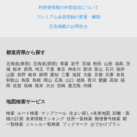
利用者情報の外部送信について
プレミアム会員登録の変更・解除
広告掲載のお問合せ
都道府県から探す
北海道(東部)
北海道(西部)
青森
岩手
宮城
秋田
山形
福島
茨
城
栃木
群馬
埼玉
千葉
東京
神奈川
新潟
富山
石川
福井
山梨
長野
岐阜
静岡
愛知
三重
滋賀
大阪
京都
兵庫
奈良
和歌山
鳥取
島根
岡山
広島
山口
徳島
香川
愛媛
高知
福
岡
佐賀
長崎
熊本
大分
宮崎
鹿児島
沖縄
地図検索サービス
検索
ルート検索
マップツール
住まい探し×未来地図
距離・面
積の計測
未来情報ランキング
住所一覧検索
郵便番号検索
駅
一覧検索
ジャンル一覧検索
ブックマーク
おでかけプラン