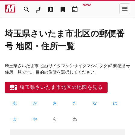
New!
menu
search
map
bookmark
event_note
埼玉県さいたま市北区の郵便番
号 地図・住所一覧
埼玉県さいたま市北区
(サイタマケンサイタマシキタク)
の郵便番号
住所一覧です。 目的の住所を選択してください。
埼玉県さいたま市北区の地図を見る
あ
か
さ
た
な
は
ま
や
ら
わ