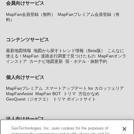
会員向けサービス
MapFan会員登録（無料）
MapFanプレミアム会員登録（有
料）
コンテンツサービス
最新地図情報
地図から探すトレンド情報（Beta版）
こんなに
使える！MapFan
道路走行調査で見つけたもの
MapFanオンラ
インストア
カーナビ地図更新
宿・ホテル・旅館予約
個人向けサービス
MapFanプレミアム
スマートアップデート for カロッツェリア
MapFanAssist
MapFan BOT
トリマ
方位かなめ
GeoQuest（ジオクエ）
トリマ ポイントサイト
法人向けサービス
GeoTechnologies, Inc. uses cookies for the purposes of
法人向け地図・位置情報サービス
WEBサイト・システム向け地
improving the convenience and quality of our site and for