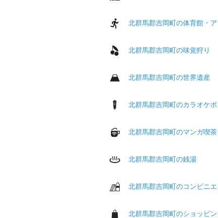
北群馬郡吉岡町の体育館・ア
北群馬郡吉岡町の味覚狩り
北群馬郡吉岡町の世界遺産
北群馬郡吉岡町のカラオケボ
北群馬郡吉岡町のマンガ喫茶
北群馬郡吉岡町の銭湯
北群馬郡吉岡町のコンビニエ
北群馬郡吉岡町のショッピン