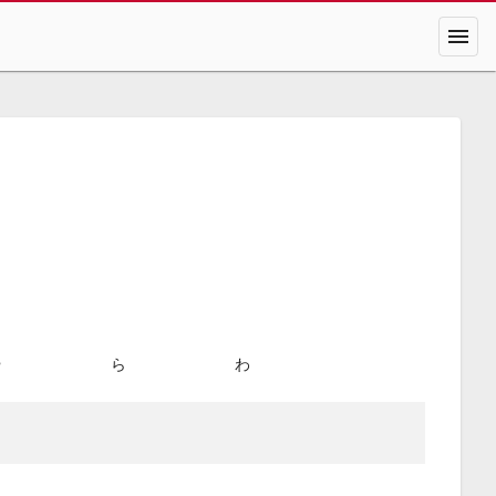
menu
や
ら
わ