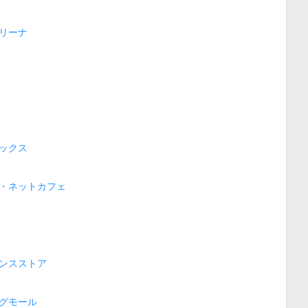
リーナ
ックス
・ネットカフェ
ンスストア
グモール