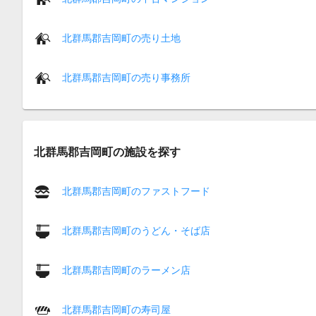
北群馬郡吉岡町の売り土地
北群馬郡吉岡町の売り事務所
北群馬郡吉岡町の施設を探す
北群馬郡吉岡町のファストフード
北群馬郡吉岡町のうどん・そば店
北群馬郡吉岡町のラーメン店
北群馬郡吉岡町の寿司屋