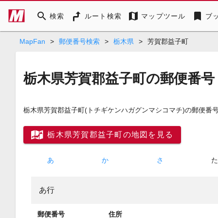
search
map
bookmark
検索
ルート検索
マップツール
ブ
MapFan
>
郵便番号検索
>
栃木県
>
芳賀郡益子町
栃木県芳賀郡益子町の郵便番号
栃木県芳賀郡益子町
(トチギケンハガグンマシコマチ)
の郵便番号
栃木県芳賀郡益子町の地図を見る
あ
か
さ
あ行
郵便番号
住所