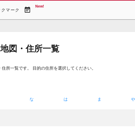
New!
event_note
ックマーク
 地図・住所一覧
 住所一覧です。 目的の住所を選択してください。
た
な
は
ま