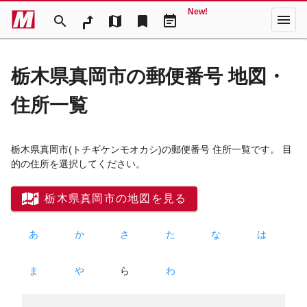
New!
menu
search
map
bookmark
event_note
栃木県真岡市の郵便番号 地図・
住所一覧
栃木県真岡市
(トチギケンモオカシ)
の郵便番号 住所一覧です。 目
的の住所を選択してください。
栃木県真岡市の地図を見る
あ
か
さ
た
な
は
ま
や
ら
わ