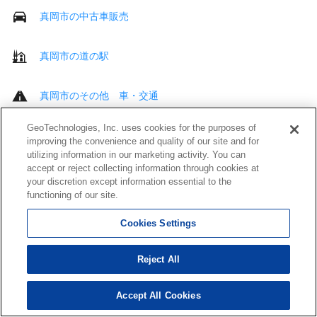
真岡市の中古車販売
真岡市の道の駅
真岡市のその他 車・交通
GeoTechnologies, Inc. uses cookies for the purposes of
真岡市の病院
improving the convenience and quality of our site and for
utilizing information in our marketing activity. You can
accept or reject collecting information through cookies at
真岡市の歯科
your discretion except information essential to the
functioning of our site.
真岡市の接骨・鍼灸院
Cookies Settings
真岡市の介護・福祉サービス
Reject All
真岡市のその他 医療・福祉
Accept All Cookies