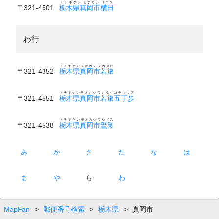
トチギケンモオカシヨコタ
〒321-4501
栃木県真岡市横田
わ行
トチギケンモオカシワカタビ
〒321-4352
栃木県真岡市若旅
トチギケンモオカシワカタビゴチョウブ
〒321-4551
栃木県真岡市若旅五丁歩
トチギケンモオカシワシノス
〒321-4538
栃木県真岡市鷲巣
あ
か
さ
た
な
は
ま
や
ら
わ
MapFan
>
郵便番号検索
>
栃木県
>
真岡市