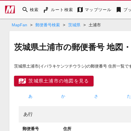
search
map
bookmark
検索
ルート検索
マップツール
ブ
MapFan
>
郵便番号検索
>
茨城県
>
土浦市
茨城県土浦市の郵便番号 地図
茨城県土浦市
(イバラキケンツチウラシ)
の郵便番号 住所一覧で
茨城県土浦市の地図を見る
あ
か
さ
あ行
郵便番号
住所