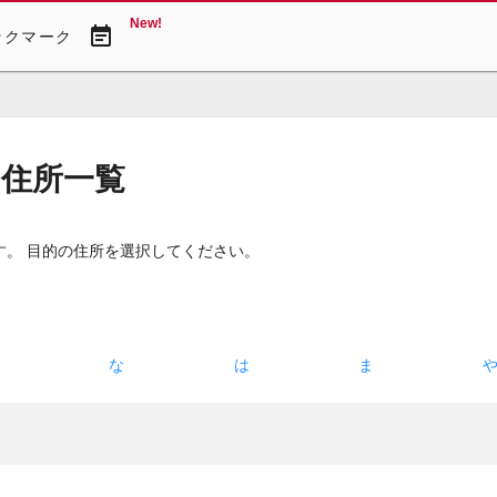
New!
event_note
ックマーク
・住所一覧
す。 目的の住所を選択してください。
た
な
は
ま