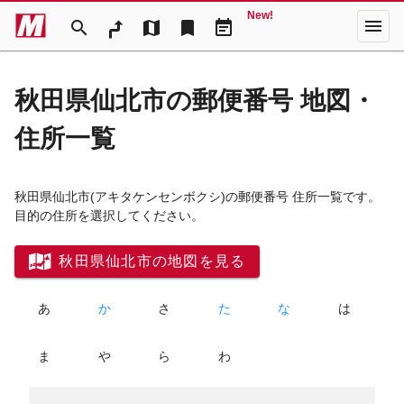
New!
menu
search
map
bookmark
event_note
秋田県仙北市の郵便番号 地図・
住所一覧
秋田県仙北市
(アキタケンセンボクシ)
の郵便番号 住所一覧です。
目的の住所を選択してください。
秋田県仙北市の地図を見る
あ
か
さ
た
な
は
ま
や
ら
わ