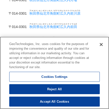
アキタケンセンボクシカクノダテマチヒロクナイマエカワラ
〒014-0301
秋田県仙北市角館町広久内前川原
アキタケンセンボクシカクノダテマチヒロクナイマエダ
〒014-0301
秋田県仙北市角館町広久内前田
アキタケンセンボクシカクノダテマチヒロクナイマチウシロ
〒014-0301
秋田県仙北市角館町広久内町後
GeoTechnologies, Inc. uses cookies for the purposes of
improving the convenience and quality of our site and for
アキタケンセンボクシカクノダテマチヒロクナイヤマダ
utilizing information in our marketing activity. You can
〒014-0301
秋田県仙北市角館町広久内山田
accept or reject collecting information through cookies at
your discretion except information essential to the
アキタケンセンボクシカクノダテマチヒロクナイヨガダイ
〒014-0301
秋田県仙北市角館町広久内夜蚊台
functioning of our site.
Cookies Settings
アキタケンセンボクシカクノダテマチフルシロ
〒014-0337
秋田県仙北市角館町古城
Reject All
アキタケンセンボクシカクノダテマチフルシロヤマ
〒014-0351
秋田県仙北市角館町古城山
Accept All Cookies
アキタケンセンボクシカクノダテマチホソゴエマチ
〒014-0335
秋田県仙北市角館町細越町