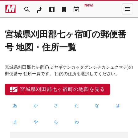
New!
menu
search
map
bookmark
event_note
宮城県刈田郡七ヶ宿町の郵便番
号 地図・住所一覧
宮城県刈田郡七ヶ宿町
(ミヤギケンカッタグンシチカシュクマチ)
の
郵便番号 住所一覧です。 目的の住所を選択してください。
宮城県刈田郡七ヶ宿町の地図を見る
あ
か
さ
た
な
は
ま
や
ら
わ