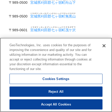
〒989-0500
宮城県刈田郡七ヶ宿町向山下
ミヤギケンカッタグンシチカシュクマチムクロヤマ
〒989-0500
宮城県刈田郡七ヶ宿町無黒山
ミヤギケンカッタグンシチカシュクマチモガザワ
〒989-0601
宮城県刈田郡七ヶ宿町茂ケ沢
ミヤギケンカッタグンシチカシュクマチモガタテマ
〒989-0500
宮城県刈田郡七ヶ宿町茂ケ立間
GeoTechnologies, Inc. uses cookies for the purposes of
improving the convenience and quality of our site and for
utilizing information in our marketing activity. You can
ミヤギケンカッタグンシチカシュクマチモニワミチ
〒989-0626
宮城県刈田郡七ヶ宿町茂庭道
accept or reject collecting information through cookies at
your discretion except information essential to the
functioning of our site.
や行
Cookies Settings
ミヤギケンカッタグンシチカシュクマチヤシキ
〒989-0500
宮城県刈田郡七ヶ宿町屋敷
Reject All
ミヤギケンカッタグンシチカシュクマチヤタテ
〒989-0531
宮城県刈田郡七ヶ宿町矢立
Accept All Cookies