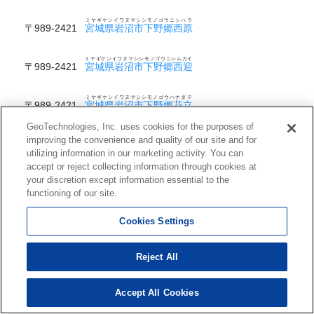
ミヤギケンイワヌマシシモノゴウニシハラ
〒989-2421
宮城県岩沼市下野郷西原
ミヤギケンイワヌマシシモノゴウニシムカイ
〒989-2421
宮城県岩沼市下野郷西迎
ミヤギケンイワヌマシシモノゴウハナダテ
〒989-2421
宮城県岩沼市下野郷花立
GeoTechnologies, Inc. uses cookies for the purposes of
ミヤギケンイワヌマシシモノゴウハマ
improving the convenience and quality of our site and for
〒989-2421
宮城県岩沼市下野郷浜
utilizing information in our marketing activity. You can
accept or reject collecting information through cookies at
ミヤギケンイワヌマシシモノゴウヒガシキタヤチ
your discretion except information essential to the
〒989-2421
宮城県岩沼市下野郷東北谷地
functioning of our site.
ミヤギケンイワヌマシシモノゴウヒガシナガヌマ
〒989-2421
宮城県岩沼市下野郷東長沼
Cookies Settings
ミヤギケンイワヌマシシモノゴウヒシヌマ
Reject All
〒989-2421
宮城県岩沼市下野郷菱沼
ミヤギケンイワヌマシシモノゴウフジソネ
Accept All Cookies
〒989-2421
宮城県岩沼市下野郷藤曽根