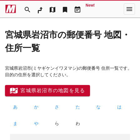
New!
menu
search
map
bookmark
event_note
宮城県岩沼市の郵便番号 地図・
住所一覧
宮城県岩沼市
(ミヤギケンイワヌマシ)
の郵便番号 住所一覧です。
目的の住所を選択してください。
宮城県岩沼市の地図を見る
あ
か
さ
た
な
は
ま
や
ら
わ