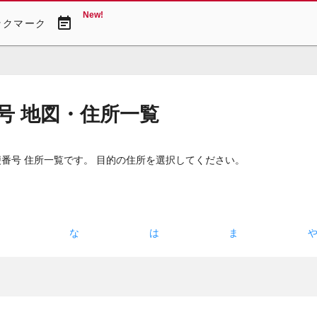
New!
event_note
ックマーク
号 地図・住所一覧
番号 住所一覧です。 目的の住所を選択してください。
た
な
は
ま