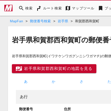
search
map
bookmark
検索
ルート検索
マップツール
ブ
MapFan
>
郵便番号検索
>
岩手県
>
和賀郡西和賀町
岩手県和賀郡西和賀町の郵便番
岩手県和賀郡西和賀町
(イワテケンワガグンニシワガマチ)
の郵便
岩手県和賀郡西和賀町の地図を見る
あ
か
さ
あ行
郵便番号
住所