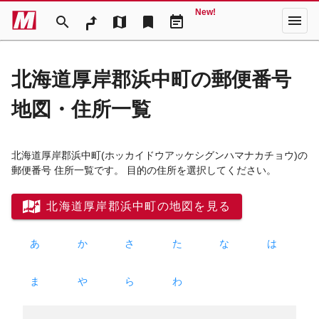
New!
menu
search
map
bookmark
event_note
北海道厚岸郡浜中町の郵便番号
地図・住所一覧
北海道厚岸郡浜中町
(ホッカイドウアッケシグンハマナカチョウ)
の
郵便番号 住所一覧です。 目的の住所を選択してください。
北海道厚岸郡浜中町の地図を見る
あ
か
さ
た
な
は
ま
や
ら
わ