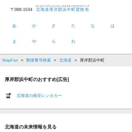
ホッカイドウアッケシグンハマナカチョウワタリチリップ
〒088-1534
北海道厚岸郡浜中町渡散布
あ
か
さ
た
な
は
ま
や
ら
わ
MapFan
>
郵便番号検索
>
北海道
>
厚岸郡浜中町
厚岸郡浜中町のおすすめ[広告]
北海道の格安レンタカー
北海道の未来情報を見る