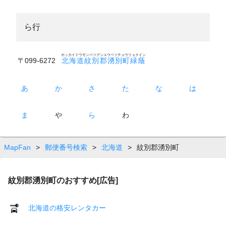
ら行
ホッカイドウモンベツグンユウベツチョウリョクイン
〒099-6272
北海道紋別郡湧別町緑蔭
あ
か
さ
た
な
は
ま
や
ら
わ
MapFan
>
郵便番号検索
>
北海道
>
紋別郡湧別町
紋別郡湧別町のおすすめ[広告]
北海道の格安レンタカー