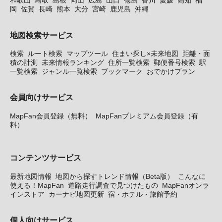
和歌山
鳥取
島根
岡山
広島
山口
徳島
香川
愛媛
高知
福
岡
佐賀
長崎
熊本
大分
宮崎
鹿児島
沖縄
地図検索サービス
検索
ルート検索
マップツール
住まい探し×未来地図
距離・面
積の計測
未来情報ランキング
住所一覧検索
郵便番号検索
駅
一覧検索
ジャンル一覧検索
ブックマーク
おでかけプラン
会員向けサービス
MapFan会員登録（無料）
MapFanプレミアム会員登録（有
料）
コンテンツサービス
最新地図情報
地図から探すトレンド情報（Beta版）
こんなに
使える！MapFan
道路走行調査で見つけたもの
MapFanオンラ
インストア
カーナビ地図更新
宿・ホテル・旅館予約
個人向けサービス