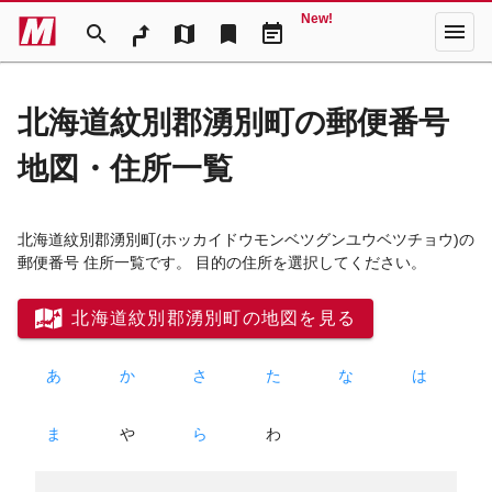
New!
menu
search
map
bookmark
event_note
北海道紋別郡湧別町の郵便番号
地図・住所一覧
北海道紋別郡湧別町
(ホッカイドウモンベツグンユウベツチョウ)
の
郵便番号 住所一覧です。 目的の住所を選択してください。
北海道紋別郡湧別町の地図を見る
あ
か
さ
た
な
は
ま
や
ら
わ