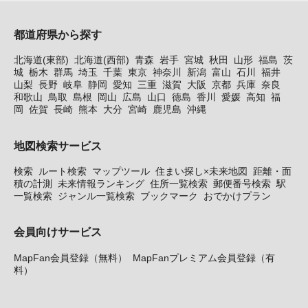
都道府県から探す
北海道(東部)
北海道(西部)
青森
岩手
宮城
秋田
山形
福島
茨
城
栃木
群馬
埼玉
千葉
東京
神奈川
新潟
富山
石川
福井
山梨
長野
岐阜
静岡
愛知
三重
滋賀
大阪
京都
兵庫
奈良
和歌山
鳥取
島根
岡山
広島
山口
徳島
香川
愛媛
高知
福
岡
佐賀
長崎
熊本
大分
宮崎
鹿児島
沖縄
地図検索サービス
検索
ルート検索
マップツール
住まい探し×未来地図
距離・面
積の計測
未来情報ランキング
住所一覧検索
郵便番号検索
駅
一覧検索
ジャンル一覧検索
ブックマーク
おでかけプラン
会員向けサービス
MapFan会員登録（無料）
MapFanプレミアム会員登録（有
料）