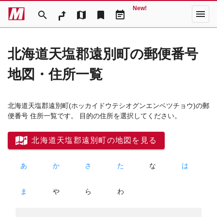
New!
menu
search
map
bookmark
event_note
北海道天塩郡遠別町の郵便番号
地図・住所一覧
北海道天塩郡遠別町
(ホッカイドウテシオグンエンベツチョウ)
の郵
便番号 住所一覧です。 目的の住所を選択してください。
北海道天塩郡遠別町の地図を見る
あ
か
さ
た
な
は
ま
や
ら
わ