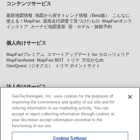
コンテンツサービス
最新地図情報
地図から探すトレンド情報（Beta版）
こんなに
使える！MapFan
道路走行調査で見つけたもの
MapFanオンラ
インストア
カーナビ地図更新
宿・ホテル・旅館予約
個人向けサービス
MapFanプレミアム
スマートアップデート for カロッツェリア
MapFanAssist
MapFan BOT
トリマ
方位かなめ
GeoQuest（ジオクエ）
トリマ ポイントサイト
法人向けサービス
GeoTechnologies, Inc. uses cookies for the purposes of
法人向け地図・位置情報サービス
WEBサイト・システム向け地
improving the convenience and quality of our site and for
図API
Windows PC向け地図開発キット
MapFan DB
住所確認
utilizing information in our marketing activity. You can
サービス
MAP WORLD+
トリマ広告
Geo-Research
スグロ
accept or reject collecting information through cookies at
ジ
your discretion except information essential to the
functioning of our site.
カーナビ地図更新サービス
Cookies Settings