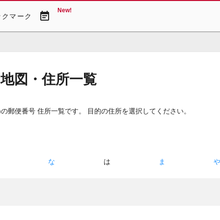
New!
event_note
ックマーク
 地図・住所一覧
)
の郵便番号 住所一覧です。 目的の住所を選択してください。
た
な
は
ま