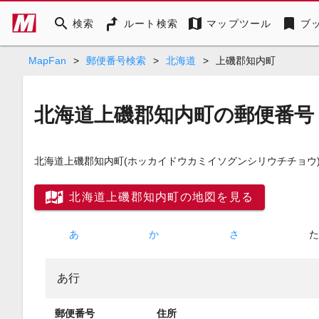
search
map
bookmark
検索
ルート検索
マップツール
ブ
MapFan
>
郵便番号検索
>
北海道
>
上磯郡知内町
北海道上磯郡知内町の郵便番号
北海道上磯郡知内町
(ホッカイドウカミイソグンシリウチチョウ
北海道上磯郡知内町の地図を見る
あ
か
さ
あ行
郵便番号
住所