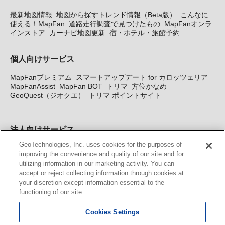
最新地図情報
地図から探すトレンド情報（Beta版）
こんなに
使える！MapFan
道路走行調査で見つけたもの
MapFanオンラ
インストア
カーナビ地図更新
宿・ホテル・旅館予約
個人向けサービス
MapFanプレミアム
スマートアップデート for カロッツェリア
MapFanAssist
MapFan BOT
トリマ
方位かなめ
GeoQuest（ジオクエ）
トリマ ポイントサイト
法人向けサービス
GeoTechnologies, Inc. uses cookies for the purposes of
法人向け地図・位置情報サービス
WEBサイト・システム向け地
improving the convenience and quality of our site and for
図API
Windows PC向け地図開発キット
MapFan DB
住所確認
utilizing information in our marketing activity. You can
サービス
MAP WORLD+
トリマ広告
Geo-Research
スグロ
accept or reject collecting information through cookies at
ジ
your discretion except information essential to the
functioning of our site.
カーナビ地図更新サービス
Cookies Settings
MapFan スマートメンバーズ
カロッツェリア地図割プラス