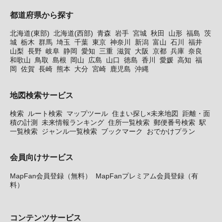
都道府県から探す
北海道(東部)
北海道(西部)
青森
岩手
宮城
秋田
山形
福島
茨
城
栃木
群馬
埼玉
千葉
東京
神奈川
新潟
富山
石川
福井
山梨
長野
岐阜
静岡
愛知
三重
滋賀
大阪
京都
兵庫
奈良
和歌山
鳥取
島根
岡山
広島
山口
徳島
香川
愛媛
高知
福
岡
佐賀
長崎
熊本
大分
宮崎
鹿児島
沖縄
地図検索サービス
検索
ルート検索
マップツール
住まい探し×未来地図
距離・面
積の計測
未来情報ランキング
住所一覧検索
郵便番号検索
駅
一覧検索
ジャンル一覧検索
ブックマーク
おでかけプラン
会員向けサービス
MapFan会員登録（無料）
MapFanプレミアム会員登録（有
料）
コンテンツサービス