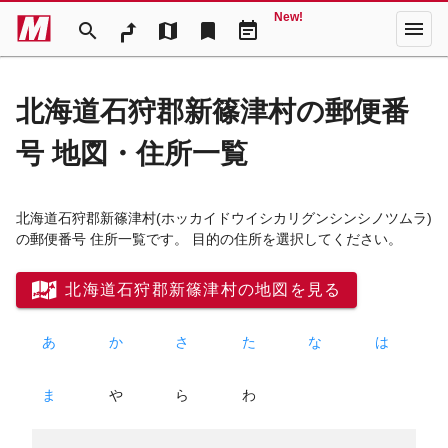
New!
menu
search
map
bookmark
event_note
北海道石狩郡新篠津村の郵便番
号 地図・住所一覧
北海道石狩郡新篠津村
(ホッカイドウイシカリグンシンシノツムラ)
の郵便番号 住所一覧です。 目的の住所を選択してください。
北海道石狩郡新篠津村の地図を見る
あ
か
さ
た
な
は
ま
や
ら
わ