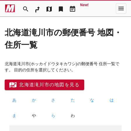
New!
menu
search
map
bookmark
event_note
北海道滝川市の郵便番号 地図・
住所一覧
北海道滝川市
(ホッカイドウタキカワシ)
の郵便番号 住所一覧で
す。 目的の住所を選択してください。
北海道滝川市の地図を見る
あ
か
さ
た
な
は
ま
や
ら
わ