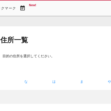
New!
event_note
ックマーク
・住所一覧
。 目的の住所を選択してください。
た
な
は
ま