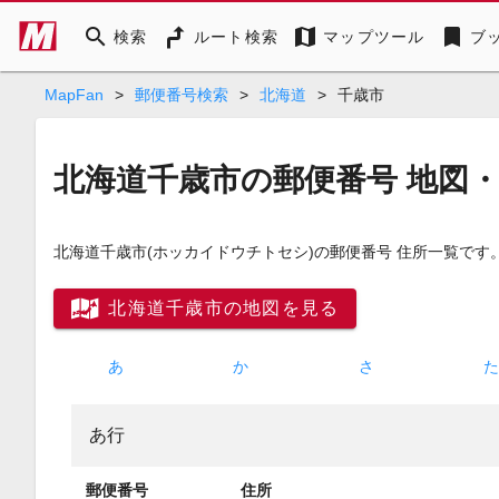
search
map
bookmark
検索
ルート検索
マップツール
ブ
MapFan
>
郵便番号検索
>
北海道
>
千歳市
北海道千歳市の郵便番号 地図
北海道千歳市
(ホッカイドウチトセシ)
の郵便番号 住所一覧です
北海道千歳市の地図を見る
あ
か
さ
あ行
郵便番号
住所