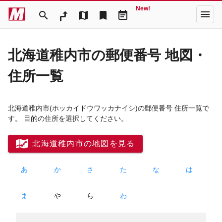
New!
menu
search
map
bookmark
event_note
北海道稚内市の郵便番号 地図・
住所一覧
北海道稚内市
(ホッカイドウワッカナイシ)
の郵便番号 住所一覧で
す。 目的の住所を選択してください。
北海道稚内市の地図を見る
あ
か
さ
た
な
は
ま
や
ら
わ