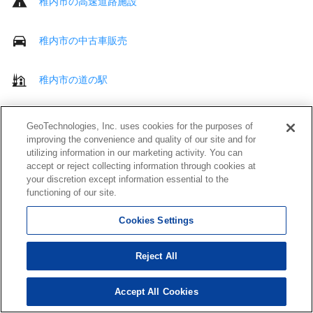
稚内市の高速道路施設
稚内市の中古車販売
稚内市の道の駅
稚内市のその他 車・交通
GeoTechnologies, Inc. uses cookies for the purposes of
improving the convenience and quality of our site and for
utilizing information in our marketing activity. You can
稚内市の病院
accept or reject collecting information through cookies at
your discretion except information essential to the
functioning of our site.
稚内市の歯科
Cookies Settings
稚内市の接骨・鍼灸院
Reject All
稚内市の介護・福祉サービス
Accept All Cookies