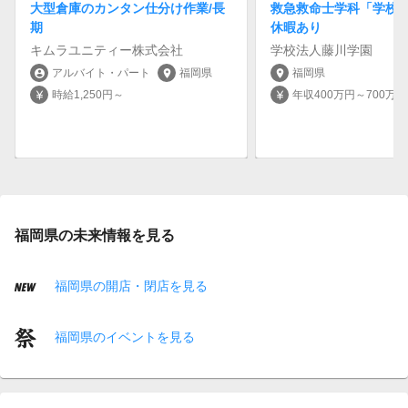
大型倉庫のカンタン仕分け作業/長
救急救命士学科「学校
期
休暇あり
キムラユニティー株式会社
学校法人藤川学園
アルバイト・パート
福岡県
福岡県
account_circle
location_on
location_on
時給1,250円～
年収400万円～700万円
currency_yen
currency_yen
福岡県の未来情報を見る
福岡県の開店・閉店を見る
福岡県のイベントを見る