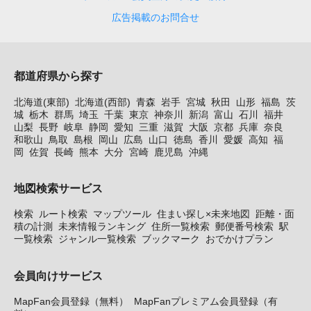
広告掲載のお問合せ
都道府県から探す
北海道(東部)
北海道(西部)
青森
岩手
宮城
秋田
山形
福島
茨
城
栃木
群馬
埼玉
千葉
東京
神奈川
新潟
富山
石川
福井
山梨
長野
岐阜
静岡
愛知
三重
滋賀
大阪
京都
兵庫
奈良
和歌山
鳥取
島根
岡山
広島
山口
徳島
香川
愛媛
高知
福
岡
佐賀
長崎
熊本
大分
宮崎
鹿児島
沖縄
地図検索サービス
検索
ルート検索
マップツール
住まい探し×未来地図
距離・面
積の計測
未来情報ランキング
住所一覧検索
郵便番号検索
駅
一覧検索
ジャンル一覧検索
ブックマーク
おでかけプラン
会員向けサービス
MapFan会員登録（無料）
MapFanプレミアム会員登録（有