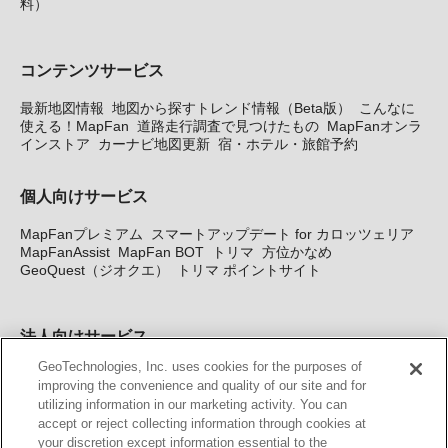
料）
コンテンツサービス
最新地図情報
地図から探すトレンド情報（Beta版）
こんなに
使える！MapFan
道路走行調査で見つけたもの
MapFanオンラ
インストア
カーナビ地図更新
宿・ホテル・旅館予約
個人向けサービス
MapFanプレミアム
スマートアップデート for カロッツェリア
MapFanAssist
MapFan BOT
トリマ
方位かなめ
GeoQuest（ジオクエ）
トリマ ポイントサイト
法人向けサービス
GeoTechnologies, Inc. uses cookies for the purposes of
法人向け地図・位置情報サービス
WEBサイト・システム向け地
improving the convenience and quality of our site and for
図API
Windows PC向け地図開発キット
MapFan DB
住所確認
utilizing information in our marketing activity. You can
サービス
MAP WORLD+
トリマ広告
Geo-Research
スグロ
accept or reject collecting information through cookies at
ジ
your discretion except information essential to the