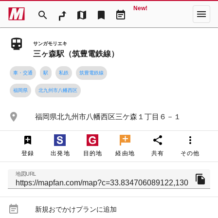
New!
menu
search
map
bookmark
event_note
サンガモリエキ
三ヶ森駅（筑豊電鉄線）
車・交通
駅
私鉄
筑豊電鉄線
福岡県
北九州市八幡西区
place
福岡県北九州市八幡西区三ケ森１丁目６－１
share
more_vert
登録
出発地
目的地
経由地
共有
その他
地図URL
file_copy
event_note
新規おでかけプランに追加