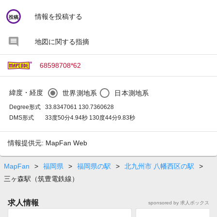
circle
情報を投稿する
投稿
地図に関する指摘
68598708*62
緯度・経度
世界測地系
日本測地系
Degree形式
33.8347061 130.7360628
DMS形式
33度50分4.94秒 130度44分9.83秒
情報提供元: MapFan Web
MapFan
>
福岡県
>
福岡県の駅
>
北九州市 八幡西区の駅
>
三ヶ森駅（筑豊電鉄線）
求人情報
sponsored by 求人ボックス