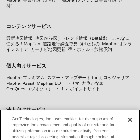
MapFan会員登録（無料）
MapFanプレミアム会員登録（有
料）
コンテンツサービス
最新地図情報
地図から探すトレンド情報（Beta版）
こんなに
使える！MapFan
道路走行調査で見つけたもの
MapFanオンラ
インストア
カーナビ地図更新
宿・ホテル・旅館予約
個人向けサービス
MapFanプレミアム
スマートアップデート for カロッツェリア
MapFanAssist
MapFan BOT
トリマ
方位かなめ
GeoQuest（ジオクエ）
トリマ ポイントサイト
法人向けサービス
GeoTechnologies, Inc. uses cookies for the purposes of
法人向け地図・位置情報サービス
WEBサイト・システム向け地
improving the convenience and quality of our site and for
図API
Windows PC向け地図開発キット
MapFan DB
住所確認
utilizing information in our marketing activity. You can
サービス
MAP WORLD+
トリマ広告
Geo-Research
スグロ
accept or reject collecting information through cookies at
ジ