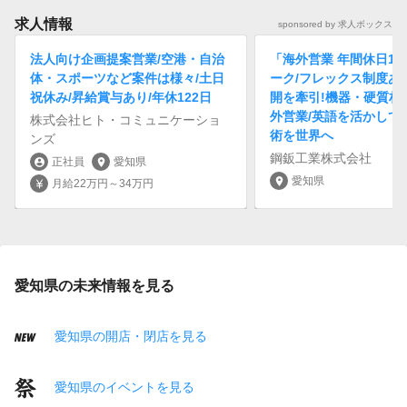
求人情報
sponsored by 求人ボックス
法人向け企画提案営業/空港・自治
「海外営業 年間休日12
体・スポーツなど案件は様々/土日
ーク/フレックス制度あ
祝休み/昇給賞与あり/年休122日
開を牽引!機器・硬質材
外営業/英語を活かして
株式会社ヒト・コミュニケーショ
術を世界へ
ンズ
鋼鈑工業株式会社
正社員
愛知県
account_circle
location_on
愛知県
location_on
月給22万円～34万円
currency_yen
愛知県の未来情報を見る
愛知県の開店・閉店を見る
愛知県のイベントを見る