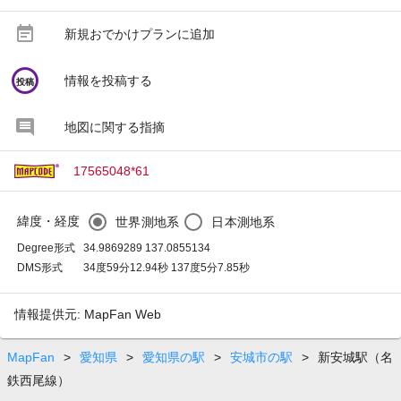
event_note
新規おでかけプランに追加
circle
情報を投稿する
投稿
地図に関する指摘
17565048*61
緯度・経度
世界測地系
日本測地系
Degree形式
34.9869289 137.0855134
DMS形式
34度59分12.94秒 137度5分7.85秒
情報提供元: MapFan Web
MapFan
>
愛知県
>
愛知県の駅
>
安城市の駅
>
新安城駅（名
鉄西尾線）