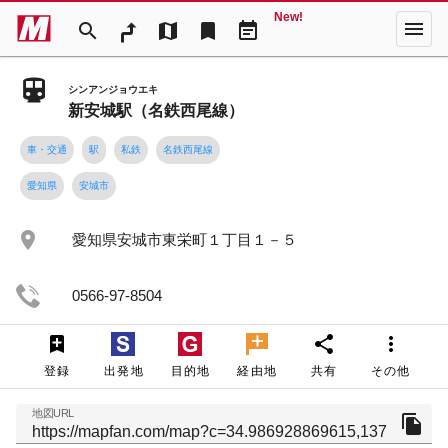
New!
menu
search
map
bookmark
event_note
シンアンジョウエキ
新安城駅（名鉄西尾線）
車・交通
駅
私鉄
名鉄西尾線
愛知県
安城市
place
愛知県安城市東栄町１丁目１－５
0566-97-8504
share
more_vert
登録
出発地
目的地
経由地
共有
その他
地図URL
file_copy